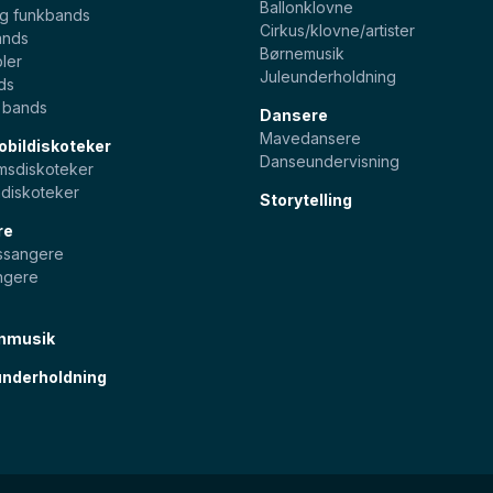
Ballonklovne
og funkbands
Cirkus/klovne/artister
ands
Børnemusik
ler
Juleunderholdning
ds
e bands
Dansere
Mavedansere
bildiskoteker
Danseundervisning
sdiskoteker
diskoteker
Storytelling
re
pssangere
ngere
nmusik
nderholdning