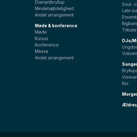
Diamantbryllup
Soul- 
Mindehøjtidelighed
Latin b
Andet arrangement
Ensemb
Bigban
Møde & konference
Tribut
Møde
Kursus
DJs/Mo
Konference
Ungdom
Messe
Voksen
Andet arrangement
Sange
Bryllu
Visesa
Kor
Morge
Ældreu