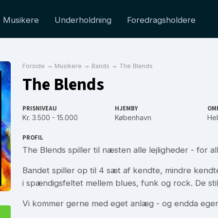
Musikere
Underholdning
Foredragsholdere
Forside
Musikere
Bands
The Blends
The Blends
PRISNIVEAU
HJEMBY
OM
Kr. 3.500 - 15.000
København
Hel
PROFIL
The Blends spiller til næsten alle lejligheder - for 
Bandet spiller op til 4 sæt af kendte, mindre ken
i spændigsfeltet mellem blues, funk og rock. De stil
Vi kommer gerne med eget anlæg - og endda egen l