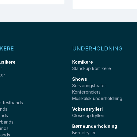
KERE
UNDERHOLDNING
usikere
Komikere
er
Stand-up komikere
ter
Shows
Serveringsteater
Konferenciers
Musikalsk underholdning
d festbands
nds
Voksentrylleri
ands
Close-up trylleri
ybands
Børneunderholdning
ands
Børnetrylleri
bands