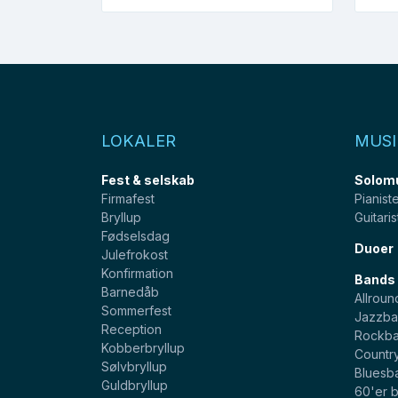
LOKALER
MUSI
Fest & selskab
Solom
Firmafest
Pianist
Bryllup
Guitaris
Fødselsdag
Duoer
Julefrokost
Konfirmation
Bands
Barnedåb
Allroun
Sommerfest
Jazzba
Reception
Rockb
Kobberbryllup
Countr
Sølvbryllup
Bluesb
Guldbryllup
60'er 