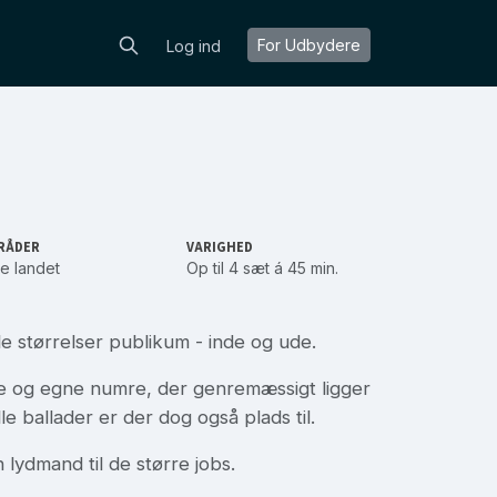
For Udbydere
Log ind
RÅDER
VARIGHED
e landet
Op til 4 sæt á 45 min.
alle størrelser publikum - inde og ude.
dte og egne numre, der genremæssigt ligger
le ballader er der dog også plads til.
ydmand til de større jobs.