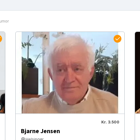
umor
Kr. 3.500
Bjarne Jensen
Helsingør