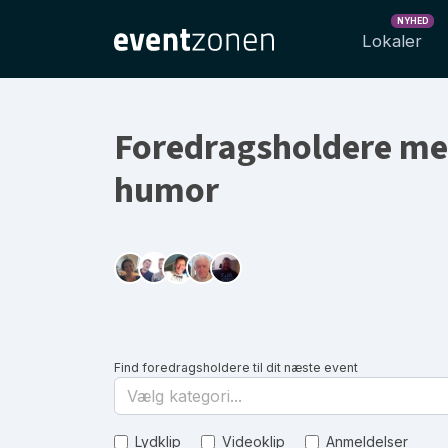
NYHED
Lokaler
Foredragsholdere me
humor
Find foredragsholdere til dit næste event
Vælg kategori...
Lydklip
Videoklip
Anmeldelser