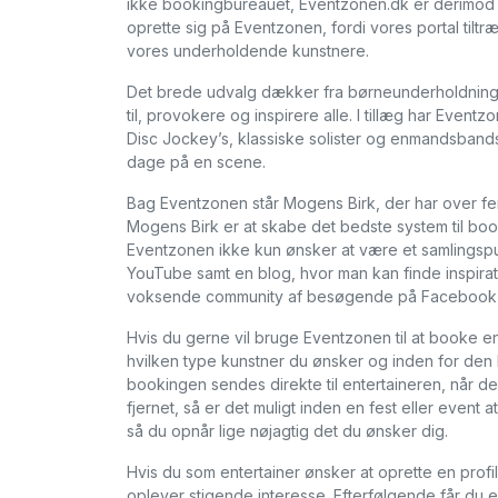
ikke bookingbureauet, Eventzonen.dk er derimod b
oprette sig på Eventzonen, fordi vores portal ti
vores underholdende kunstnere.
Det brede udvalg dækker fra børneunderholdning t
til, provokere og inspirere alle. I tillæg har Event
Disc Jockey’s, klassiske solister og enmandsbands 
dage på en scene.
Bag Eventzonen står Mogens Birk, der har over fe
Mogens Birk er at skabe det bedste system til boo
Eventzonen ikke kun ønsker at være et samlingspu
YouTube samt en blog, hvor man kan finde inspirat
voksende community af besøgende på Facebook, d
Hvis du gerne vil bruge Eventzonen til at booke en
hvilken type kunstner du ønsker og inden for den ka
bookingen sendes direkte til entertaineren, når 
fjernet, så er det muligt inden en fest eller event 
så du opnår lige nøjagtig det du ønsker dig.
Hvis du som entertainer ønsker at oprette en prof
oplever stigende interesse. Efterfølgende får du en