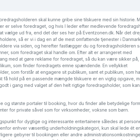
edragsholderen skal kunne gribe sine tilskuere med sin historie. 
, der er selve foredraget, og hvis I leder efter medlevende foredrags
 at vælge ud fra, end det der ses her på Eventzonen.dk. Når det drej
ldere, så er vi i dag en af de mest omfattende tjenester i Danmark
gsholdere via siden, og herefter fastlægger du og foredragsholderen s
mner, som foredraget skal handle om. Efter alt er arrangeret med
ang med at gøre reklame for foredraget, så du kan være sikker på,
blikum, som finder foredragets emne spændende. En vellykket
er, som forstår at engagere sit publikum, samt et publikum, som har l
At få hold på en passende mængde tilskuere er en vigtig opgave, 
godt i gang med valget af den helt rigtige foredragsholder, som kan
 største portaler til booking, hvor du finder alle betydelige form
nter for private såvel som for virksomheder, voksne som børn.
ngspunkt for dygtige og interessante entertainere således at persone
ndenfor enhver væsentlig underholdningskategori, kun skal lede ét e
igere gebyrer til bookingen eller andre administrationsomkostninger