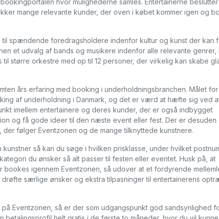
ookingportalen hvor mulighederne samles. Entertainerne beslutter 
ltrækker mange relevante kunder, der oven i købet kommer igen og b
il spændende foredragsholdere indenfor kultur og kunst der kan f
zonen et udvalg af bands og musikere indenfor alle relevante genrer, 
til større orkestre med op til 12 personer, der virkelig kan skabe g
mten års erfaring med booking i underholdningsbranchen. Målet for
king af underholdning i Danmark, og det er værd at hæfte sig ved a
nkt imellem entertainere og deres kunder, der er også indbygget
ion og få gode ideer til den næste event eller fest. Der er desuden
er følger Eventzonen og de mange tilknyttede kunstnere.
 kunstner så kan du søge i hvilken prisklasse, under hvilket postnu
tegori du ønsker så alt passer til festen eller eventet. Husk på, at
der bookes igennem Eventzonen, så udover at et fordyrende melleml
at drøfte særlige ønsker og ekstra tilpasninger til entertainerens opt
il på Eventzonen, så er der som udgangspunkt god sandsynlighed fo
 betalingsprofil helt gratis i de første to måneder, hvor du vil kunne