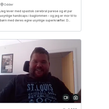
Odder
Jeg lever med spastisk cerebral parese og et par
usynlige handicaps i baglommen – og jeg er mor til to
børn med deres egne usynlige superkræfter. D...