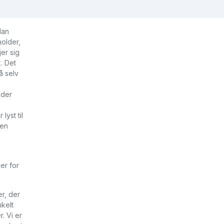
Man
holder,
er sig
. Det
å selv
 der
yst til
men
er for
r, der
nkelt
. Vi er