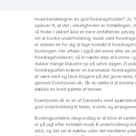
Hvad kendetegner en god foredragsholder? Jo, for
oplever tit, at det i virkeligheden er fortællingen
så finder I sikkert ikke et mere omfattende udvalg
om at booke underholdning, musik samt foredragsho
er aldeles let for dig at tage kontakt til foredra
bookingen. Her aftaler I også det emne eller de e
foredragsholderen, så er næste step at komme i g
dukker mange tilskuere op på selve dagen. Et pu
foredragsaften kræver en karismatisk foredragshold
at være med og blive klogere på det givne tema. 
gennem Eventzonen.dk, får du støtte til at komme 
dække en bred palette af temaer.
Eventzonen.dk er en af Danmarks mest spændende og
god underholdning til fester, events og arrangeme
Bookingportalens idegrundlag er at blive et samli
er på jagt efter helstøbt musik & underholdning i
sted, og det vel at mærke uden det medfører yderl