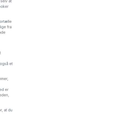
selv at
ooker
ortælle
lige fra
lade
t
 også et
mmer,
ed er
ræden,
r, at du