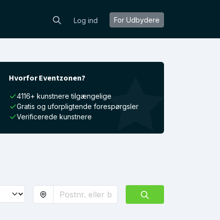
For Udbydere
Log ind
Hvorfor Eventzonen?
4116+ kunstnere tilgængelige
Gratis og uforpligtende forespørgsler
Verificerede kunstnere