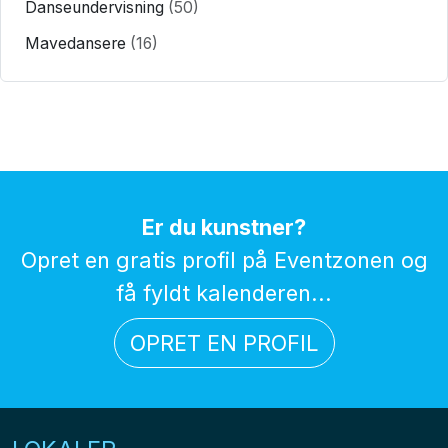
Danseundervisning
(50)
Mavedansere
(16)
Er du kunstner?
Opret en gratis profil på Eventzonen og
få fyldt kalenderen...
OPRET EN PROFIL