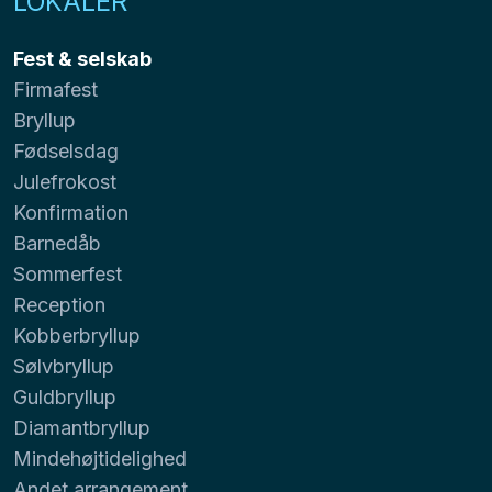
LOKALER
Fest & selskab
Firmafest
Bryllup
Fødselsdag
Julefrokost
Konfirmation
Barnedåb
Sommerfest
Reception
Kobberbryllup
Sølvbryllup
Guldbryllup
Diamantbryllup
Mindehøjtidelighed
Andet arrangement