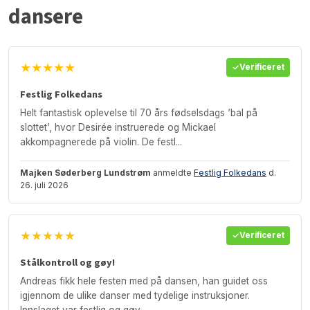
dansere
★★★★★
Verificeret
Festlig Folkedans
Helt fantastisk oplevelse til 70 års fødselsdags ‘bal på
slottet’, hvor Desirée instruerede og Mickael
akkompagnerede på violin. De festl...
Majken Søderberg Lundstrøm
anmeldte
Festlig Folkedans
d.
26. juli 2026
★★★★★
Verificeret
Stålkontroll og gøy!
Andreas fikk hele festen med på dansen, han guidet oss
igjennom de ulike danser med tydelige instruksjoner.
Innslaget var festlig og gøy ...