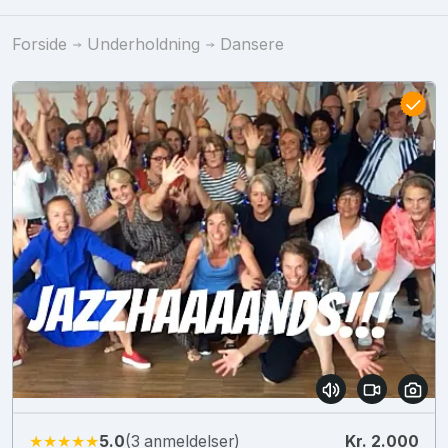
Forside
Underholdning
Dansere
★★★★★
5.0
(3 anmeldelser)
Kr. 2.000