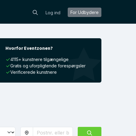
For Udbydere
Log ind
Hvorfor Eventzonen?
4115+ kunstnere tilgængelige
Gratis og uforpligtende forespørgsler
Verificerede kunstnere