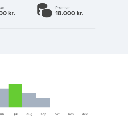
lær
Premium
00 kr.
18.000 kr.
jun
jul
aug
sep
okt
nov
dec