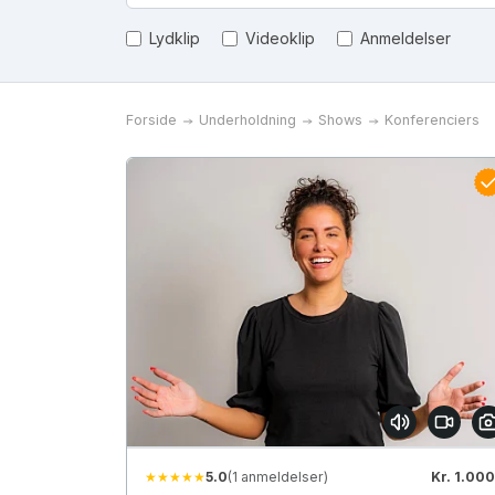
Lydklip
Videoklip
Anmeldelser
Forside
Underholdning
Shows
Konferenciers
★★★★★
5.0
(1 anmeldelser)
Kr. 1.000