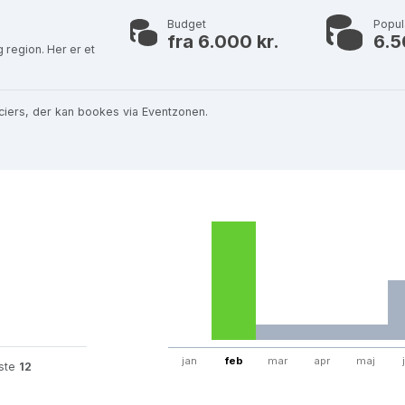
Budget
Popu
fra 6.000 kr.
6.5
 region. Her er et
ciers, der kan bookes via Eventzonen.
jan
feb
mar
apr
maj
este
12