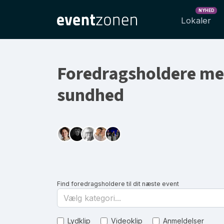
NYHED
Lokaler
Foredragsholdere me
sundhed
Find foredragsholdere til dit næste event
Vælg kategori...
Lydklip
Videoklip
Anmeldelser