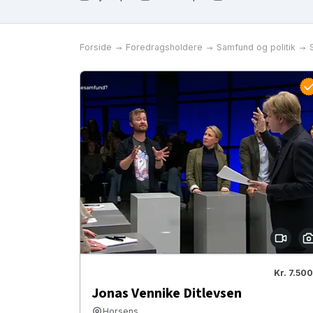
Forside
Foredragsholdere
Samfund og politik
Kr. 7.500
Jonas Vennike Ditlevsen
Horsens