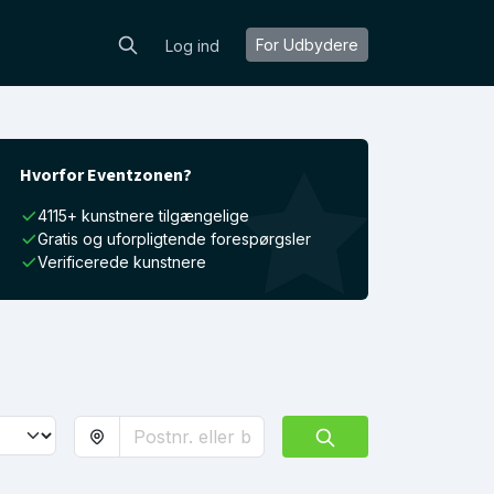
For Udbydere
Log ind
Hvorfor Eventzonen?
4115+ kunstnere tilgængelige
Gratis og uforpligtende forespørgsler
Verificerede kunstnere