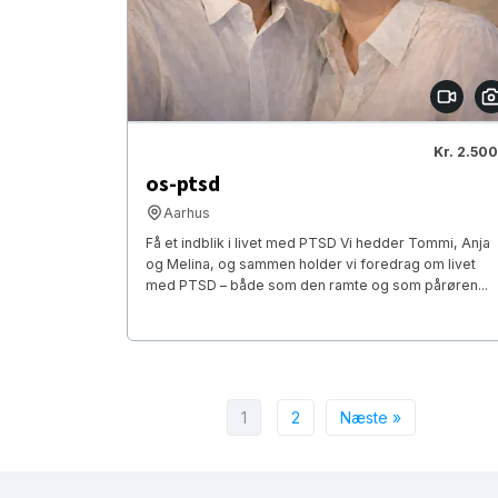
Kr. 2.500
os-ptsd
Aarhus
Få et indblik i livet med PTSD Vi hedder Tommi, Anja
og Melina, og sammen holder vi foredrag om livet
med PTSD – både som den ramte og som pårøren...
1
2
Næste »