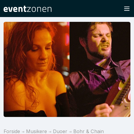
Forside
Musikere
Duoer
Bohr & Chain