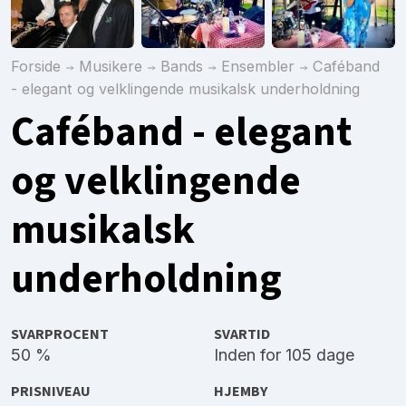
Forside
Musikere
Bands
Ensembler
Caféband
- elegant og velklingende musikalsk underholdning
Caféband - elegant
og velklingende
musikalsk
underholdning
SVARPROCENT
SVARTID
50 %
Inden for 105 dage
PRISNIVEAU
HJEMBY