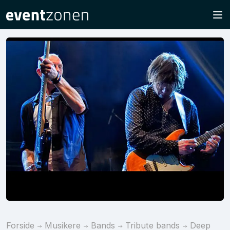
Forside
Musikere
Bands
Tribute bands
Deep