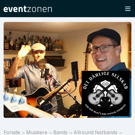
Forside
Musikere
Bands
Allround festbands