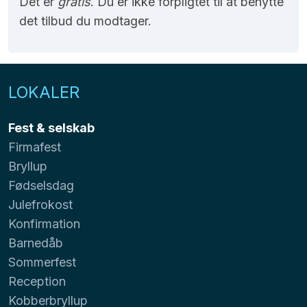
Det er
gratis
. Du er ikke forpligtet til at benytte
det tilbud du modtager.
LOKALER
Fest & selskab
Firmafest
Bryllup
Fødselsdag
Julefrokost
Konfirmation
Barnedåb
Sommerfest
Reception
Kobberbryllup