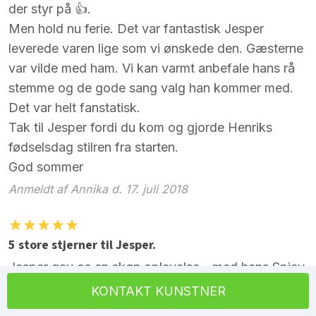
der styr på 👍.
Men hold nu ferie. Det var fantastisk Jesper
leverede varen lige som vi ønskede den. Gæsterne
var vilde med ham. Vi kan varmt anbefale hans rå
stemme og de gode sang valg han kommer med.
Det var helt fanstatisk.
Tak til Jesper fordi du kom og gjorde Henriks
fødselsdag stilren fra starten.
God sommer
Anmeldt af Annika d. 17. juli 2018
5 store stjerner til Jesper.
Jesper gav os en skøn oplevelse - med hans Spicy
stemme og fint udvalgte sange - var vi henrykte.
KONTAKT KUNSTNER
Absolut ikke sidste gang Jesper spiller hos os 😜