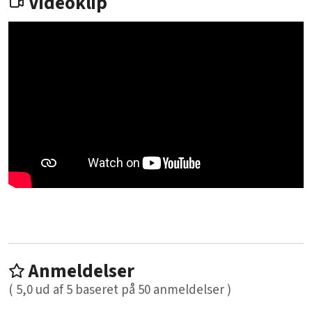
Videoklip
Anmeldelser
(
5,0
ud af
5
baseret på
50
anmeldelser )