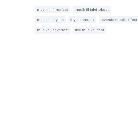
musik til firmafest
musik til julefrokost
musik til bryllup
bryllupsmusik
levende musik til fest
musik til privatfest
live musik til fest