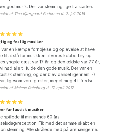
er god musik. Der var stemning lige fra starten.
eldt af Tina Kjærgaard Pedersen d. 2. juli 2018
tig og festlig musiker
 var en kæmpe fornøjelse og oplevelse at have
e til at stå for musikken til vores kobberbryllup.
es yngste gæst var 17 år, og den ældste var 77 år,
vi nød alle til fulde den gode musik. Der var en
tastisk stemning, og der blev danset igennem :-)
var, ligesom vore gæster, meget meget tilfredse.
eldt af Malene Rehnberg d. 17. april 2017
er fantastisk musiker
e spillede til min mands 60 års
selsdag/reception. Fik med det samme skabt en
on stemning. Alle skrålede med på ørehængerne.