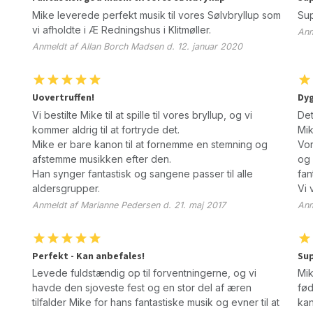
Mike leverede perfekt musik til vores Sølvbryllup som
Sup
vi afholdte i Æ Redningshus i Klitmøller.
Anm
Anmeldt af Allan Borch Madsen d. 12. januar 2020
Uovertruffen!
Dyg
Vi bestilte Mike til at spille til vores bryllup, og vi
Det
kommer aldrig til at fortryde det.
Mik
Mike er bare kanon til at fornemme en stemning og
Vor
afstemme musikken efter den.
og 
Han synger fantastisk og sangene passer til alle
fan
aldersgrupper.
Vi 
Anmeldt af Marianne Pedersen d. 21. maj 2017
Anm
Perfekt - Kan anbefales!
Sup
Levede fuldstændig op til forventningerne, og vi
Mik
havde den sjoveste fest og en stor del af æren
fød
tilfalder Mike for hans fantastiske musik og evner til at
kan