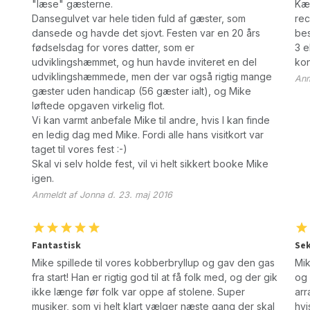
"læse" gæsterne.
Kæm
Dansegulvet var hele tiden fuld af gæster, som
rec
dansede og havde det sjovt. Festen var en 20 års
bes
fødselsdag for vores datter, som er
3 e
udviklingshæmmet, og hun havde inviteret en del
kon
udviklingshæmmede, men der var også rigtig mange
Anm
gæster uden handicap (56 gæster ialt), og Mike
løftede opgaven virkelig flot.
Vi kan varmt anbefale Mike til andre, hvis I kan finde
en ledig dag med Mike. Fordi alle hans visitkort var
taget til vores fest :-)
Skal vi selv holde fest, vil vi helt sikkert booke Mike
igen.
Anmeldt af Jonna d. 23. maj 2016
Fantastisk
Sek
Mike spillede til vores kobberbryllup og gav den gas
Mik
fra start! Han er rigtig god til at få folk med, og der gik
og 
ikke længe før folk var oppe af stolene. Super
arr
musiker, som vi helt klart vælger næste gang der skal
hvi