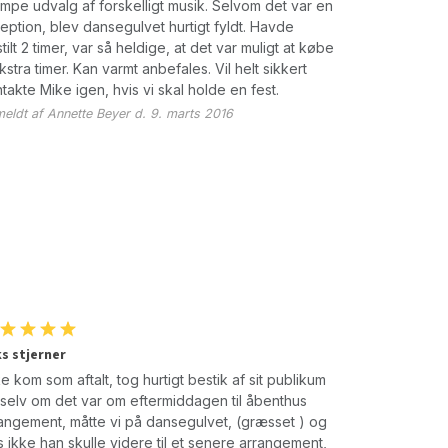
pe udvalg af forskelligt musik. Selvom det var en
eption, blev dansegulvet hurtigt fyldt. Havde
tilt 2 timer, var så heldige, at det var muligt at købe
kstra timer. Kan varmt anbefales. Vil helt sikkert
takte Mike igen, hvis vi skal holde en fest.
eldt af Annette Beyer d. 9. marts 2016
s stjerner
e kom som aftalt, tog hurtigt bestik af sit publikum
selv om det var om eftermiddagen til åbenthus
angement, måtte vi på dansegulvet, (græsset ) og
s ikke han skulle videre til et senere arrangement,