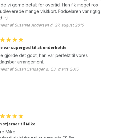
de vi gerne betalt for overtid. Han fik meget ros
udleverede mange visitkort. Fødselaren var rigtig
d :-)
eldt af Susanne Andersen d. 27. august 2015
e var supergod til at underholde
e gjorde det godt, han var perfekt til vores
dagsbar arrangement.
eldt af Susan Sandager d. 23. marts 2015
 stjerner til Mike
re Mike