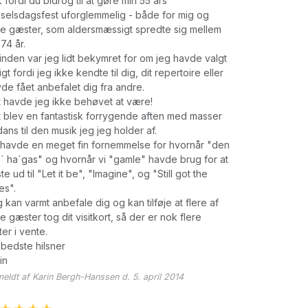
 fordi du bidrog til at gøre min 55 års
selsdagsfest uforglemmelig - både for mig og
e gæster, som aldersmæssigt spredte sig mellem
74 år.
inden var jeg lidt bekymret for om jeg havde valgt
tigt fordi jeg ikke kendte til dig, dit repertoire eller
de fået anbefalet dig fra andre.
 havde jeg ikke behøvet at være!
 blev en fantastisk forrygende aften med masser
dans til den musik jeg jeg holder af.
havde en meget fin fornemmelse for hvornår "den
´ ha´gas" og hvornår vi "gamle" havde brug for at
te ud til "Let it be", "Imagine", og "Still got the
es".
 kan varmt anbefale dig og kan tilføje at flere af
e gæster tog dit visitkort, så der er nok flere
ter i vente.
bedste hilsner
in
eldt af Karin Bergh-Hanssen d. 5. april 2014