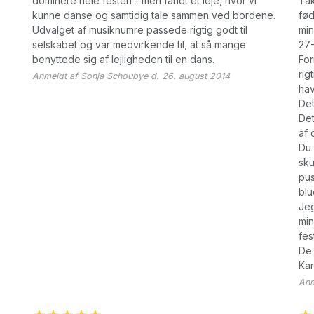
dominere hele festen - men fandt et leje, hvor vi
Tak
kunne danse og samtidig tale sammen ved bordene.
fød
Udvalget af musiknumre passede rigtig godt til
min
selskabet og var medvirkende til, at så mange
27-
benyttede sig af lejligheden til en dans.
For
rig
Anmeldt af Sonja Schoubye d. 26. august 2014
hav
Det
Det
af 
Du 
sku
pus
blu
Jeg
min
fes
De 
Kar
Anm