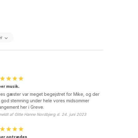
er
er musik.
es gæster var meget begejstret for Mike, og der
 god stemning under hele vores midsommer
angement her i Greve.
eldt af Gitte Hanne Nordbjerg d. 24. juni 2023
per optræden