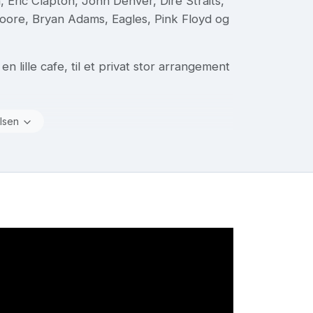
Eric Clapton, John Denver, Dire Straits,
oore, Bryan Adams, Eagles, Pink Floyd og
en lille cafe, til et privat stor arrangement
lsen