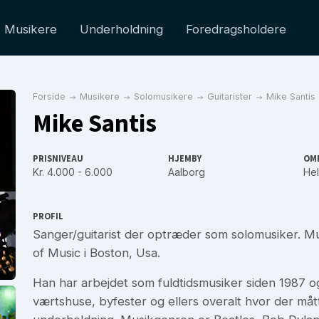
Musikere
Underholdning
Foredragsholdere
Forside
Musikere
Solomusikere
Guitarister
Mike Santis
Mike Santis
PRISNIVEAU
HJEMBY
OM
Kr. 4.000 - 6.000
Aalborg
Hel
PROFIL
Sanger/guitarist der optræder som solomusiker. Mu
of Music i Boston, Usa.
Han har arbejdet som fuldtidsmusiker siden 1987 o
værtshuse, byfester og ellers overalt hvor der må