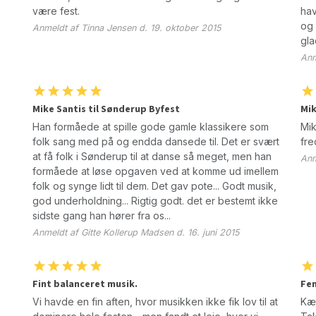
være fest.
hav
og 
Anmeldt af Tinna Jensen d. 19. oktober 2015
gla
Anm
Mike Santis til Sønderup Byfest
Mik
Han formåede at spille gode gamle klassikere som
Mik
folk sang med på og endda dansede til. Det er svært
fre
at få folk i Sønderup til at danse så meget, men han
Anm
formåede at løse opgaven ved at komme ud imellem
folk og synge lidt til dem. Det gav pote... Godt musik,
god underholdning... Rigtig godt. det er bestemt ikke
sidste gang han hører fra os...
Anmeldt af Gitte Kollerup Madsen d. 16. juni 2015
Fint balanceret musik.
Fem
Vi havde en fin aften, hvor musikken ikke fik lov til at
Kæ