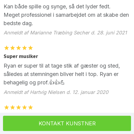
Kan både spille og synge, så det lyder fedt.
Meget professionel i samarbejdet om at skabe den
bedste dag.
Anmeldt af Marianne Træbing Secher d. 28. juni 2021
Super musiker
Ryan er super til at tage stik af gæster og sted,
således at stemningen bliver helt i top. Ryan er
behagelig og prof.👍👍💪
Anmeldt af Hartvig Nielsen d. 12. januar 2020
Bryllup
KONTAKT KUNSTNER
Jeg havde booket Ryan som en overraskelse til
min gom og vores gæster. Han leverede til fulde en