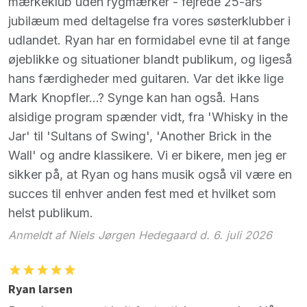
mærkeklub uden rygmærker - fejrede 25-års
jubilæum med deltagelse fra vores søsterklubber i
udlandet. Ryan har en formidabel evne til at fange
øjeblikke og situationer blandt publikum, og ligeså
hans færdigheder med guitaren. Var det ikke lige
Mark Knopfler...? Synge kan han også. Hans
alsidige program spænder vidt, fra 'Whisky in the
Jar' til 'Sultans of Swing', 'Another Brick in the
Wall' og andre klassikere. Vi er bikere, men jeg er
sikker på, at Ryan og hans musik også vil være en
succes til enhver anden fest med et hvilket som
helst publikum.
Anmeldt af Niels Jørgen Hedegaard d. 6. juli 2026
Ryan larsen