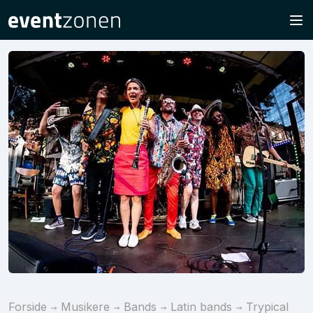
Forside
Musikere
Bands
Latin bands
Trypical