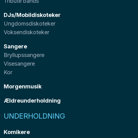
Tribute bands
DJs/Mobildiskoteker
Ungdomsdiskoteker
Voksendiskoteker
Sangere
Bryllupssangere
Visesangere
Kor
Morgenmusik
Ældreunderholdning
UNDERHOLDNING
Komikere