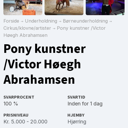
Forside
Underholdning
Børneunderholdning
Cirkus/klovne/artister
Pony kunstner /Victor
Høegh Abrahamsen
Pony kunstner
/Victor Høegh
Abrahamsen
SVARPROCENT
SVARTID
100 %
Inden for 1 dag
PRISNIVEAU
HJEMBY
Kr. 5.000 - 20.000
Hjørring