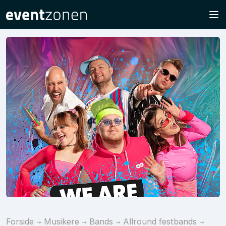
Forside
Musikere
Bands
Allround festbands