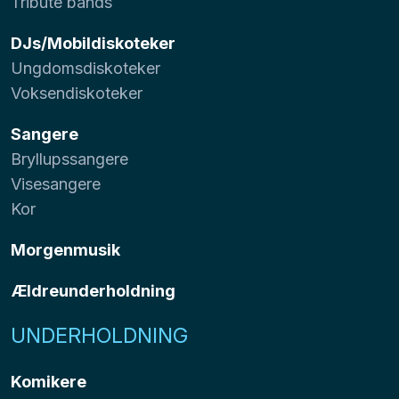
Tribute bands
DJs/Mobildiskoteker
Ungdomsdiskoteker
Voksendiskoteker
Sangere
Bryllupssangere
Visesangere
Kor
Morgenmusik
Ældreunderholdning
UNDERHOLDNING
Komikere