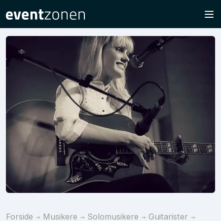
Forside
Musikere
Solomusikere
Guitarister