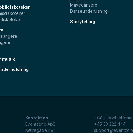
Mavedansere
bildiskoteker
Danseundervisning
sdiskoteker
diskoteker
Storytelling
re
pssangere
ngere
nmusik
nderholdning
Kontakt os
- Gå til kontaktformu
Eventzone ApS
+45 30 222 444
Nørregade 49
support@eventzon