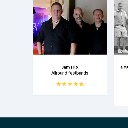
JamTrio
a M
Allround festbands