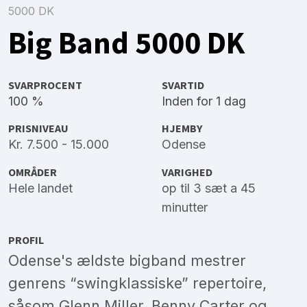
5000 DK
Big Band 5000 DK
SVARPROCENT
SVARTID
100 %
Inden for 1 dag
PRISNIVEAU
HJEMBY
Kr. 7.500 - 15.000
Odense
OMRÅDER
VARIGHED
Hele landet
op til 3 sæt a 45
minutter
PROFIL
Odense's ældste bigband mestrer
genrens “swingklassiske” repertoire,
såsom Glenn Miller, Benny Carter og