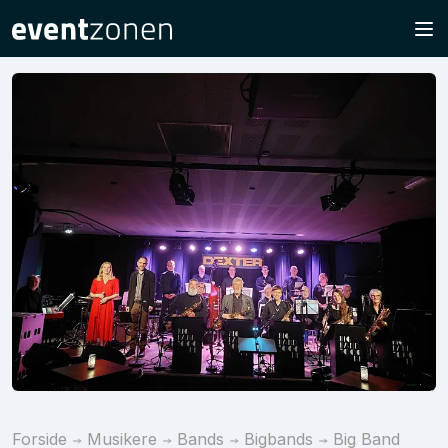
Forside
Musikere
Bands
Bigbands
Big Band