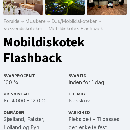
Forside
Musikere
DJs/Mobildiskoteker
Voksendiskoteker
Mobildiskotek Flashback
Mobildiskotek
Flashback
SVARPROCENT
SVARTID
100 %
Inden for 1 dag
PRISNIVEAU
HJEMBY
Kr. 4.000 - 12.000
Nakskov
OMRÅDER
VARIGHED
Sjælland
,
Falster
,
Fleksibelt - Tilpasses
Lolland
og
Fyn
den enkelte fest