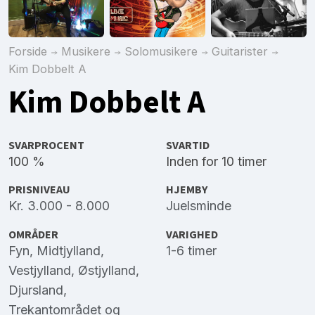
Forside
Musikere
Solomusikere
Guitarister
Kim Dobbelt A
Kim Dobbelt A
SVARPROCENT
SVARTID
100 %
Inden for 10 timer
PRISNIVEAU
HJEMBY
Kr. 3.000 - 8.000
Juelsminde
OMRÅDER
VARIGHED
Fyn
,
Midtjylland
,
1-6 timer
Vestjylland
,
Østjylland
,
Djursland
,
Trekantområdet
og