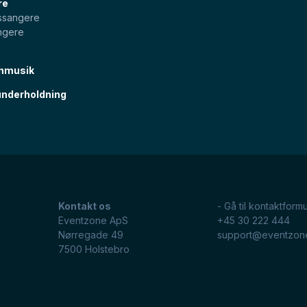
re
pssangere
ngere
nmusik
nderholdning
Kontakt os
- Gå til kontaktformu
Eventzone ApS
+45 30 222 444
Nørregade 49
support@eventzon
7500
Holstebro