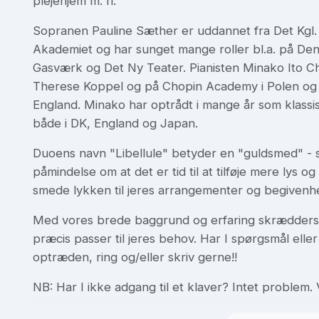
plejehjem m. fl.
Sopranen Pauline Sæther er uddannet fra Det Kgl
Akademiet og har sunget mange roller bl.a. på De
Gasværk og Det Ny Teater. Pianisten Minako Ito Chr
Therese Koppel og på Chopin Academy i Polen og h
England. Minako har optrådt i mange år som klass
både i DK, England og Japan.
Duoens navn "Libellule" betyder en "guldsmed" -
påmindelse om at det er tid til at tilføje mere lys og
smede lykken til jeres arrangementer og begiven
Med vores brede baggrund og erfaring skræddersy
præcis passer til jeres behov. Har I spørgsmål ell
optræden, ring og/eller skriv gerne!!
NB: Har I ikke adgang til et klaver? Intet problem.