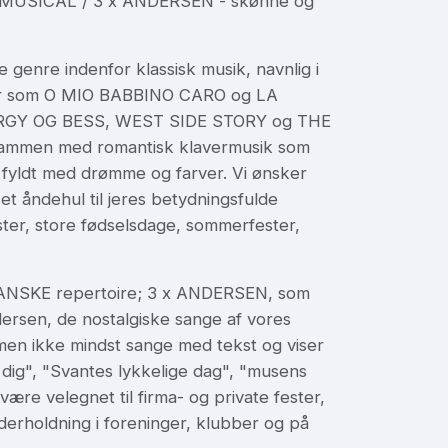
g MUSICAL / 3 x ANDERSEN - skønne og
e genre indenfor klassisk musik, navnlig i
rier som O MIO BABBINO CARO og LA
PORGY OG BESS, WEST SIDE STORY og THE
sammen med romantisk klavermusik som
yldt med drømme og farver. Vi ønsker
et åndehul til jeres betydningsfulde
ster, store fødselsdage, sommerfester,
es DANSKE repertoire; 3 x ANDERSEN, som
ersen, de nostalgiske sange af vores
men ikke mindst sange med tekst og viser
dig", "Svantes lykkelige dag", "musens
være velegnet til firma- og private fester,
derholdning i foreninger, klubber og på