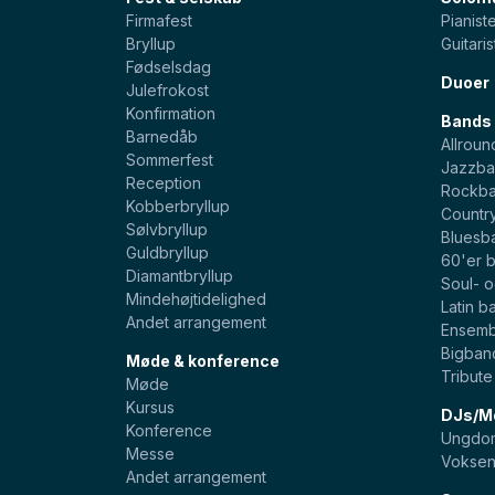
Firmafest
Pianist
Bryllup
Guitaris
Fødselsdag
Duoer
Julefrokost
Konfirmation
Bands
Barnedåb
Allroun
Sommerfest
Jazzba
Reception
Rockb
Kobberbryllup
Countr
Sølvbryllup
Bluesb
Guldbryllup
60'er 
Diamantbryllup
Soul- 
Mindehøjtidelighed
Latin b
Andet arrangement
Ensemb
Bigban
Møde & konference
Tribut
Møde
Kursus
DJs/Mo
Konference
Ungdom
Messe
Voksen
Andet arrangement