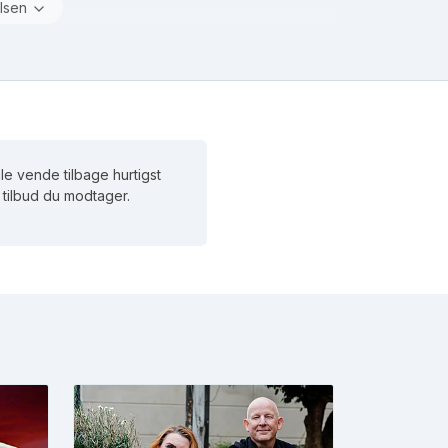
lsen
ule vende tilbage hurtigst
et tilbud du modtager.