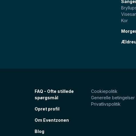
Sange
Bryllu
Visesa
Kor
Morge
Ældreu
FAQ - Ofte stillede
Cookiepolitik
spørgsmål
Generelle betingelser
Privatlivspolitik
Opret profil
Om Eventzonen
Blog