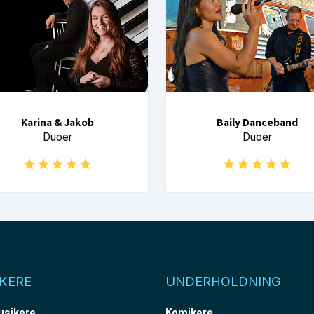
Karina & Jakob
Baily Danceband
Duoer
Duoer
KERE
UNDERHOLDNING
usikere
Komikere