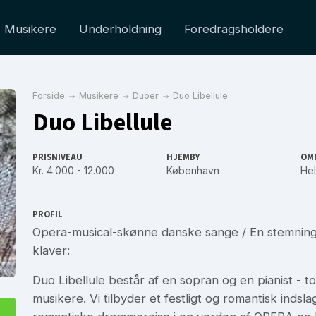
Musikere
Underholdning
Foredragsholdere
Forside
Musikere
Duoer
Duo Libellule
Duo Libellule
PRISNIVEAU
HJEMBY
OM
Kr. 4.000 - 12.000
København
Hel
PROFIL
Opera-musical-skønne danske sange / En stemning
klaver:
Duo Libellule består af en sopran og en pianist - 
musikere. Vi tilbyder et festligt og romantisk indsla