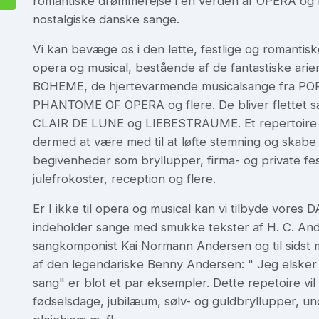
romantiske drømmerejse i en verden af OPERA o
nostalgiske danske sange.
Vi kan bevæge os i den lette, festlige og romantisk
opera og musical, bestående af de fantastiske a
BOHEME, de hjertevarmende musicalsange fra 
PHANTOME OF OPERA og flere. De bliver flettet 
CLAIR DE LUNE og LIEBESTRAUME. Et repertoire f
dermed at være med til at løfte stemning og skabe 
begivenheder som bryllupper, firma- og private fe
julefrokoster, reception og flere.
Er I ikke til opera og musical kan vi tilbyde vor
indeholder sange med smukke tekster af H. C. And
sangkomponist Kai Normann Andersen og til sidst 
af den legendariske Benny Andersen: " Jeg elsker 
sang" er blot et par eksempler. Dette repetoire vil 
fødselsdage, jubilæum, sølv- og guldbryllupper, un