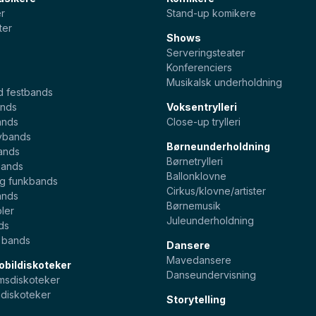
er
Stand-up komikere
ter
Shows
Serveringsteater
Konferenciers
Musikalsk underholdning
d festbands
nds
Voksentrylleri
ands
Close-up trylleri
ybands
Børneunderholdning
ands
Børnetrylleri
bands
Ballonklovne
og funkbands
Cirkus/klovne/artister
ands
Børnemusik
ler
Juleunderholdning
ds
e bands
Dansere
Mavedansere
bildiskoteker
Danseundervisning
sdiskoteker
diskoteker
Storytelling