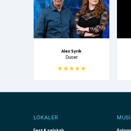
Alex Syrik
Duoer
LOKALER
MUSI
Fest & selskab
Solom