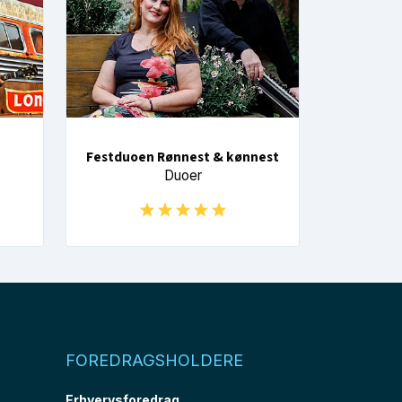
Festduoen Rønnest & kønnest
Duoer
FOREDRAGSHOLDERE
Erhvervsforedrag