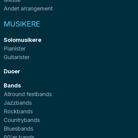
Andet arrangement
MUSIKERE
Solomusikere
Pianister
Guitarister
Duoer
Bands
Allround festbands
Jazzbands
Rockbands
Countrybands
Bluesbands
60'er bands