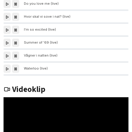
Do you love me (live)
Hvor skal vi sove i nat? (live)
I'm so excited (live)
Summer of '69 (live)
Vågner i natten (live)
Waterloo (live)
Videoklip