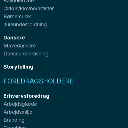
Ballonklovne
Cirkus/klovne/artister
Børnemusik
Juleunderholdning
Dansere
Mavedansere
Danseundervisning
Storytelling
FOREDRAGSHOLDERE
Erhvervsforedrag
Arbejdsglæde
Arbejdsmiljø
Branding
Coaching