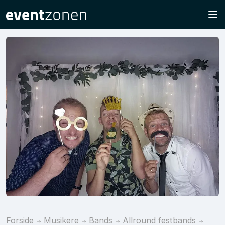
Forside
Musikere
Bands
Allround festbands