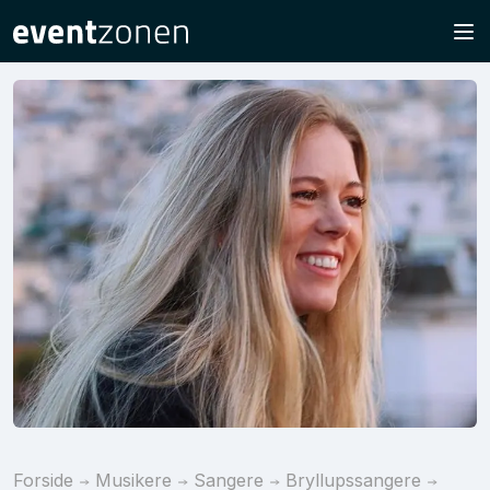
Forside
Musikere
Sangere
Bryllupssangere