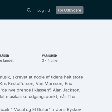
For Udbydere
Log ind
RÅDER
VARIGHED
e landet
3 - 4 timer
musik, skrevet at nogle af tidens helt store
is Kristoffersen, Van Morrison, Eric
 ”de nye drenge i klassen”, Alan Jackson,
det musikalske udgangspunkt, når The
ibæk " Vocal og El Guitar" + Jens Byskov