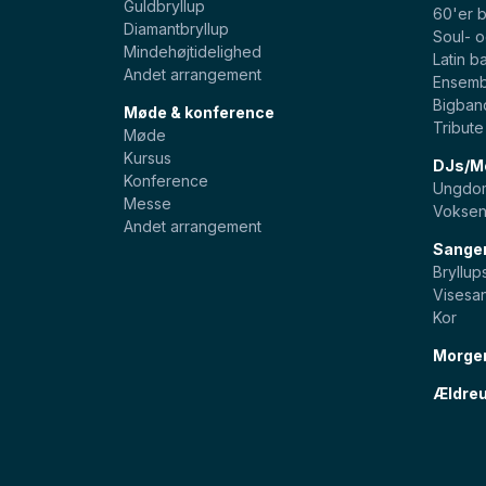
Guldbryllup
60'er 
Diamantbryllup
Soul- 
Mindehøjtidelighed
Latin b
Andet arrangement
Ensemb
Bigban
Møde & konference
Tribut
Møde
Kursus
DJs/Mo
Konference
Ungdom
Messe
Voksen
Andet arrangement
Sange
Bryllu
Visesa
Kor
Morge
Ældreu