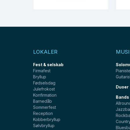
LOKALER
MUSI
Fest & selskab
Solom
Firmafest
Pianist
Bryllup
Guitaris
Fødselsdag
Duoer
Julefrokost
Konfirmation
Bands
Barnedåb
Allroun
Sommerfest
Jazzba
Reception
Rockb
Kobberbryllup
Countr
Sølvbryllup
Bluesb