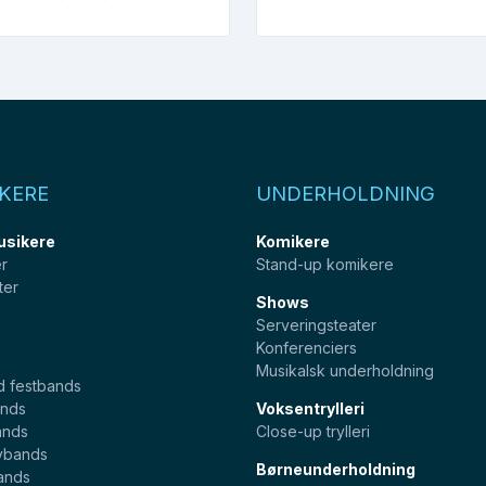
KERE
UNDERHOLDNING
usikere
Komikere
er
Stand-up komikere
ter
Shows
Serveringsteater
Konferenciers
Musikalsk underholdning
d festbands
nds
Voksentrylleri
ands
Close-up trylleri
ybands
Børneunderholdning
ands