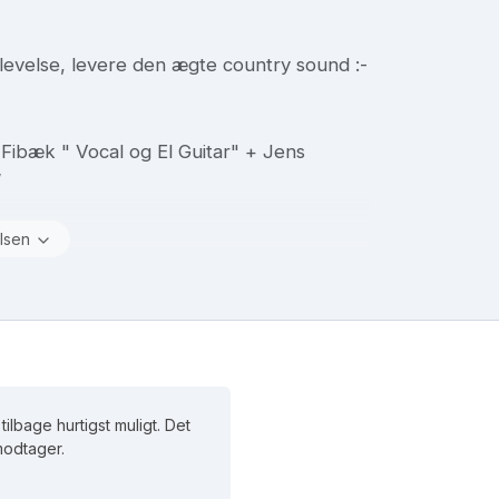
evelse, levere den ægte country sound :-
Fibæk " Vocal og El Guitar" + Jens
”
lsen
ilbage hurtigst muligt. Det
 modtager.