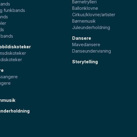
Børnetrylleri
bands
Ballonklovne
og funkbands
Cirkus/klovne/artister
ands
Børnemusik
ler
Juleunderholdning
ds
e bands
Dansere
Mavedansere
bildiskoteker
Danseundervisning
sdiskoteker
diskoteker
Storytelling
re
pssangere
ngere
nmusik
nderholdning