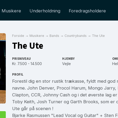
Musikere
Underholdning
Foredragsholdere
Forside
Musikere
Bands
Countrybands
The Ute
The Ute
PRISNIVEAU
HJEMBY
OM
Kr. 7.500 - 14.500
Vejle
Hel
PROFIL
Forestil dig en stor rustik trækasse, fyldt med god 
navne. John Denver, Procol Harum, Mongo Jarry, Kr
Clapton, CCR, Johnny Cash og i det øverste lag er
Toby Keith, Josh Turner og Garth Brooks, som er 
Ute går på scenen !
Bjarke Rasmussen "Lead Vocal og Guitar" + Sten F