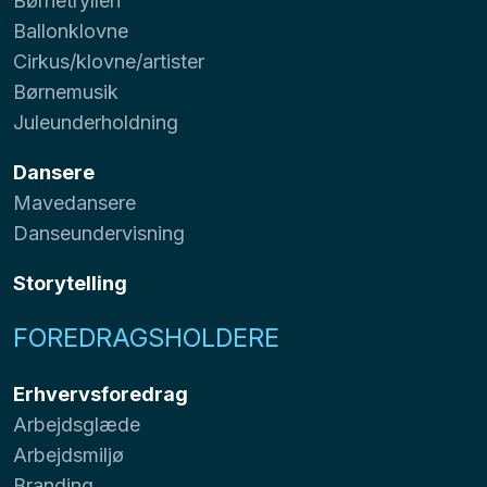
Børnetrylleri
Ballonklovne
Cirkus/klovne/artister
Børnemusik
Juleunderholdning
Dansere
Mavedansere
Danseundervisning
Storytelling
FOREDRAGSHOLDERE
Erhvervsforedrag
Arbejdsglæde
Arbejdsmiljø
Branding