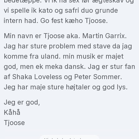
bedetæppe. Vi ik ha sex før ægteskav og
vi spelle ik kato og safri duo grunde
intern had. Go fest kæho Tjoose.
Min navn er Tjoose aka. Martin Garrix.
Jag har sture problem med stave da jag
komme fra uland. min musik er majet
god, men ek meka dansk. Jag er stur fan
af Shaka Loveless og Peter Sommer.
Jeg har maje sture højtaler og god lys.
Jeg er god,
Kåhå
Tjoose