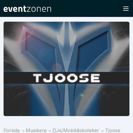
Forside
Musikere
DJs/Mobildiskoteker
Tjoose