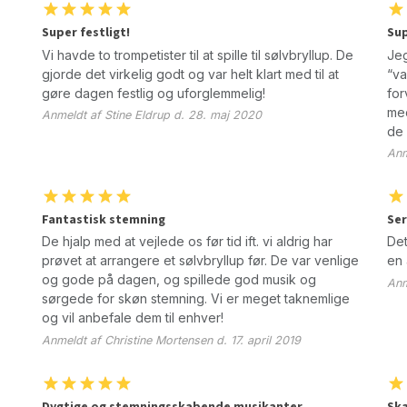
Super festligt!
Sup
Vi havde to trompetister til at spille til sølvbryllup. De
Jeg
gjorde det virkelig godt og var helt klart med til at
“va
gøre dagen festlig og uforglemmelig!
for
med
Anmeldt af Stine Eldrup d. 28. maj 2020
de 
Anm
Fantastisk stemning
Ser
De hjalp med at vejlede os før tid ift. vi aldrig har
Det
prøvet at arrangere et sølvbryllup før. De var venlige
en 
og gode på dagen, og spillede god musik og
Anm
sørgede for skøn stemning. Vi er meget taknemlige
og vil anbefale dem til enhver!
Anmeldt af Christine Mortensen d. 17. april 2019
Dygtige og stemningsskabende musikanter
Sk