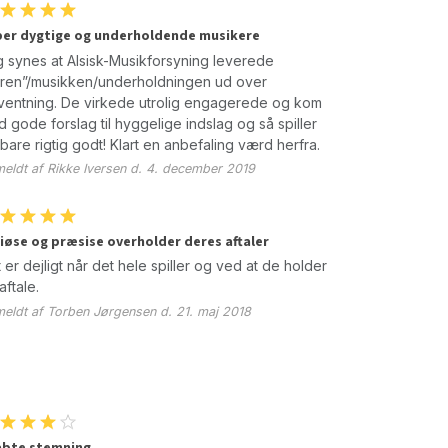
er dygtige og underholdende musikere
 synes at Alsisk-Musikforsyning leverede
ren”/musikken/underholdningen ud over
ventning. De virkede utrolig engagerede og kom
 gode forslag til hyggelige indslag og så spiller
bare rigtig godt! Klart en anbefaling værd herfra.
eldt af Rikke Iversen d. 4. december 2019
iøse og præsise overholder deres aftaler
 er dejligt når det hele spiller og ved at de holder
aftale.
eldt af Torben Jørgensen d. 21. maj 2018
abte stemning