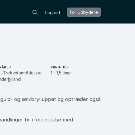
For Udbydere
Log ind
RÅDER
VARIGHED
n
,
Trekantområdet
og
1 - 1,5 time
derjylland
l guld- og sølvbrylluppet og optræder også
handlinger fx. i forbindelse med