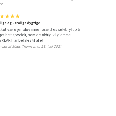
22
lige og utroligt dygtige
ket være jer blev mine forældres sølvbryllup til
et helt specielt, som de aldrig vil glemme!
 KLART anbefales til alle!
eldt af Mads Thomsen d. 23. juni 2021