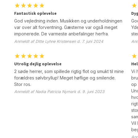
Fantastisk oplevelse
Dyg
God vejledning inden. Musikken og underholdningen
God
var over alt forventning. Gæsterne var også meget
Yde
imponerede. De varmeste anbefalinger herfra.
ste
Anmeldt af Ditte Lyhne Kristensen d. 7. juni 2024
Anm
Utrolig dejlig oplevelse
Hel
2 søde herrer, som spillede rigtig flot og smukt til mine
Vi 
forældres sølvbryllup! Meget høflige og smilende.
bru
Stor ros.
op 
Und
Anmeldt af Nadia Patricia Nymark d. 9. juni 2023
hvo
rig
sto
sa
Vil
be
Anm