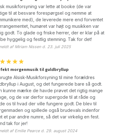
isk musikforsyning var lette at booke (de var
tige til at besvare forespørgsel og nemme at
munikere med), de leverede mere end forventet
 arrangementet, humøret var højt og musikken var
tig godt. To glade og friske herrer, der er klar på at
be hyggelig og festlig stemning. Tak for det!
eldt af Miriam Nissen d. 23. juli 2025
fekt morgenmusik til guldbryllup
brugte Alsisk-Musikforsyning til mine forældres
dbryllup i August, og det fungerede bare så godt.
 kunne mærke de havde prøvet det rigtig mange
ge, og de var derfor supergode til at råde og
de os til hvad der ville fungere godt. De blev til
genmaden og spillede også brudevals indenfor
t et par andre numre, så det var virkelig en fest.
ind tak for jer!
eldt af Emilie Pearce d. 29. august 2024