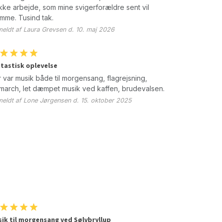
kke arbejde, som mine svigerforældre sent vil
mme. Tusind tak.
eldt af Laura Grevsen d. 10. maj 2026
tastisk oplevelse
 var musik både til morgensang, flagrejsning,
march, let dæmpet musik ved kaffen, brudevalsen.
eldt af Lone Jørgensen d. 15. oktober 2025
ik til morgensang ved Sølvbryllup