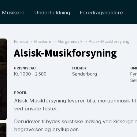
Musikere
Underholdning
Foredragsholdere
Forside
Musikere
Morgenmusik
Alsisk-Musikforsyning
Alsisk-Musikforsyning
PRISNIVEAU
HJEMBY
OM
Kr. 1.000 - 2.500
Sønderborg
Fy
Søn
PROFIL
Alsisk Musikforsyning leverer bl.a. morgenmusik ti
ved private fester.
Derudover tilbydes solistiske indslag ved kirkelige 
begravelser og bryllupper.