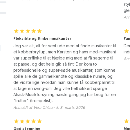
sty
gle
Anm
Fleksible og flinke musikanter
Fan
Jeg var alt, alt for sent ude med at finde musikanter til
Der
et kobberbryllup, men Karsten og hans med-musikant
ind
var superflinke til at hjælpe mig med at få sagerne til
Anm
at passe, og det hele gik så fint! Der kom to
professionelle og super-søde musikanter, som kunne
spille alle de gammelkendte og klassiske numre, og
de vidste lige hvordan man kunne få kobberparret til
at tage en sving-om. Jeg ville helt sikkert spørge
Alsisk-Musikforsyning næste gang jeg har brug for en
"trutter" (trompetist).
Anmeldt af Vera Ohlsen d. 8. marts 2026
God stemning
Mus