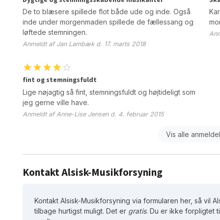
De to blæsere spillede flot både ude og inde. Også
Kar
inde under morgenmaden spillede de fællessang og
mor
løftede stemningen.
Anm
Anmeldt af Jan Lambæk d. 17. marts 2018
fint og stemningsfuldt
Lige nøjagtig så fint, stemningsfuldt og højtideligt som
jeg gerne ville have.
Anmeldt af Anne-Lise Jensen d. 4. februar 2015
Vis alle anmelde
Kontakt Alsisk-Musikforsyning
Kontakt Alsisk-Musikforsyning via formularen her, så vil 
tilbage hurtigst muligt. Det er
gratis
. Du er ikke forpligtet t