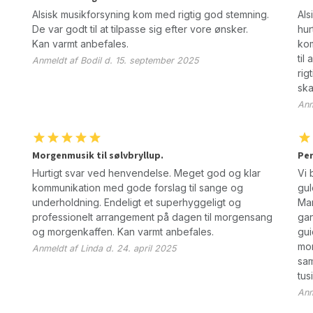
Alsisk musikforsyning kom med rigtig god stemning.
Als
De var godt til at tilpasse sig efter vore ønsker.
hur
Kan varmt anbefales.
kom
til
Anmeldt af Bodil d. 15. september 2025
rig
ska
Anm
Morgenmusik til sølvbryllup.
Per
Hurtigt svar ved henvendelse. Meget god og klar
Vi 
kommunikation med gode forslag til sange og
gul
underholdning. Endeligt et superhyggeligt og
Man
professionelt arrangement på dagen til morgensang
gan
og morgenkaffen. Kan varmt anbefales.
gui
mor
Anmeldt af Linda d. 24. april 2025
sam
tus
Anm