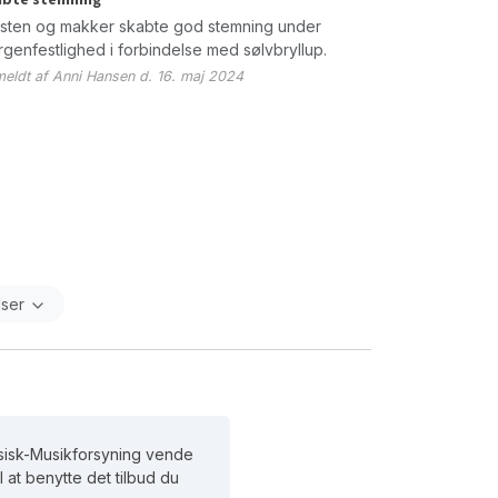
sten og makker skabte god stemning under
genfestlighed i forbindelse med sølvbryllup.
eldt af Anni Hansen d. 16. maj 2024
lser
Alsisk-Musikforsyning vende
il at benytte det tilbud du