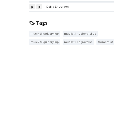
Dejlig Er Jorden
Tags
musik til sølvbryllup
musik til kobberbryllup
musik til guldbryllup
musik til begravelse
trompetist