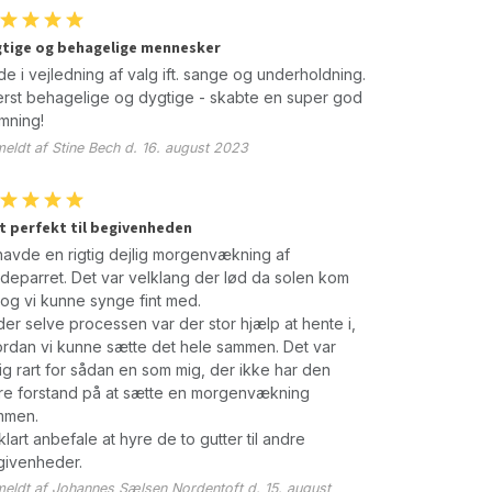
tige og behagelige mennesker
e i vejledning af valg ift. sange og underholdning.
rst behagelige og dygtige - skabte en super god
mning!
eldt af Stine Bech d. 16. august 2023
t perfekt til begivenheden
havde en rigtig dejlig morgenvækning af
deparret. Det var velklang der lød da solen kom
og vi kunne synge fint med.
er selve processen var der stor hjælp at hente i,
rdan vi kunne sætte det hele sammen. Det var
tig rart for sådan en som mig, der ikke har den
re forstand på at sætte en morgenvækning
mmen.
 klart anbefale at hyre de to gutter til andre
givenheder.
eldt af Johannes Sælsen Nordentoft d. 15. august