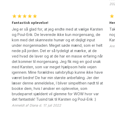
20
Fantastisk oplevelse!
Her
Jeg er så glad for, at jeg endte med at vælge Karsten
Tak
og Poul-Erik. De leverede ikke kun morgensang, de
nog
kom med det skønneste humør og et dejligt input
Kan
under morgenmaden. Meget søde mænd, som er helt
Anm
nede på jorden. Det er så tydeligt at mærke, at de
ved hvad de laver og at de har en masse erfaring når
det kommer til morgensang. Jeg fik mig en god snak
med Karsten, som var meget hjælpsom hele vejen
igennem. Mine forældres sølvbryllup kunne ikke have
været bedre! De har min største anbefaling. Jer der
læser denne anmeldelse, I bliver simpelthen nødt til at
booke dem, hvis I ønsker en oplevelse, som
brudeparret sjældent vil glemme for WOW hvor var
det fantastisk! Tusind tak til Karsten og Poul-Erik :)
Anmeldt af Diana d. 17. juli 2022