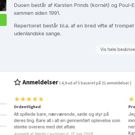
Duoen består af Karsten Prinds (kornét) og Poul-Er
sammen siden 1991.
Repertoiret består bl.a. af en bred vifte af trom
udenlandske sange.
Vis hele beskrive
Anmeldelser
(
4,9
ud af
5
baseret på
21
anmeldelser )
Ordentlighed
Pro
Alt spillede bare, nærværende, søde og styr på
Jeg
deres ting. Bare alt i alt en gennemført oplevelse som
min
stemte overens med det aftale.
nem
Kar
Anmeldt af Martin Lauridsen d. 17. juni 2026