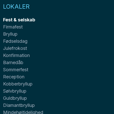
LOKALER
Fest & selskab
Firmafest
Bryllup
Fødselsdag
Julefrokost
Konfirmation
Barnedåb
Sommerfest
Reception
Kobberbryllup
Sølvbryllup
Guldbryllup
Diamantbryllup
Mindehøjtidelighed