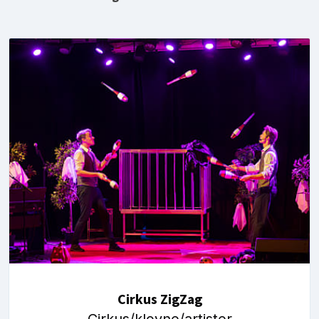
Cirkus ZigZag
Cirkus/klovne/artister