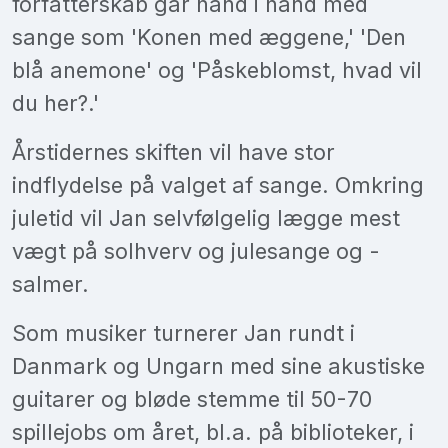
forfatterskab går hånd i hånd med
sange som 'Konen med æggene,' 'Den
blå anemone' og 'Påskeblomst, hvad vil
du her?.'
Årstidernes skiften vil have stor
indflydelse på valget af sange. Omkring
juletid vil Jan selvfølgelig lægge mest
vægt på solhverv og julesange og -
salmer.
Som musiker turnerer Jan rundt i
Danmark og Ungarn med sine akustiske
guitarer og bløde stemme til 50-70
spillejobs om året, bl.a. på biblioteker, i