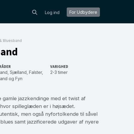
For Udbydere
Log ind
& Bluesband
band
RÅDER
VARIGHED
land
,
Sjælland
,
Falster
,
2-3 timer
land
og
Fyn
 gamle jazzkendinge med et twist af
hvor spilleglæden er i højsædet.
utentisk, men også nyfortolkende til såvel
blues samt jazzificerede udgaver af nyere