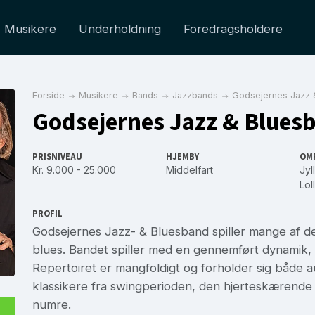
Musikere
Underholdning
Foredragsholdere
Forside
Musikere
Bands
Jazzbands
Godsejernes Jazz 
Godsejernes Jazz & Blues
PRISNIVEAU
HJEMBY
OM
Kr. 9.000 - 25.000
Middelfart
Jyl
Lol
PROFIL
Godsejernes Jazz- & Bluesband spiller mange af de
blues. Bandet spiller med en gennemført dynamik, 
Repertoiret er mangfoldigt og forholder sig både a
klassikere fra swingperioden, den hjerteskærende 
numre.