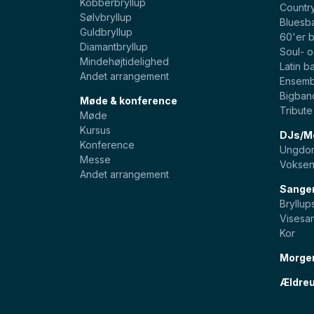
Kobberbryllup
Countr
Sølvbryllup
Bluesb
Guldbryllup
60'er 
Diamantbryllup
Soul- 
Mindehøjtidelighed
Latin b
Andet arrangement
Ensemb
Bigban
Møde & konference
Tribut
Møde
Kursus
DJs/Mo
Konference
Ungdom
Messe
Voksen
Andet arrangement
Sange
Bryllu
Visesa
Kor
Morge
Ældreu