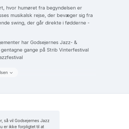
ert, hvor humøret fra begyndelsen er
sses musikalsk rejse, der bevæger sig fra
nde swing, der går direkte i fødderne -
angementer har Godsejernes Jazz- &
, gentagne gange på Strib Vinterfestival
azzfestival
lsen
r, så vil Godsejernes Jazz
Du er ikke forpligtet til at