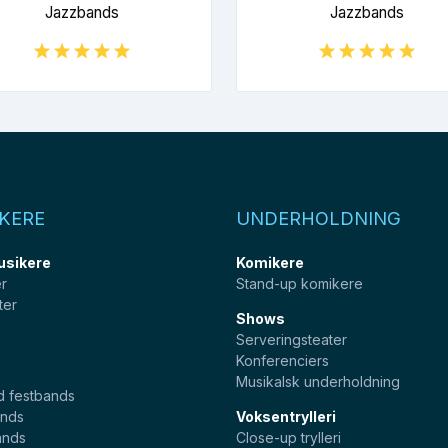
Jazzbands
Jazzbands
KERE
UNDERHOLDNING
usikere
Komikere
er
Stand-up komikere
ter
Shows
Serveringsteater
Konferenciers
Musikalsk underholdning
d festbands
nds
Voksentrylleri
ands
Close-up trylleri