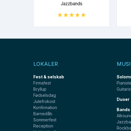
Jazzbands
LOKALER
MUSI
Fest & selskab
Solom
Firmafest
Pianist
Bryllup
Guitaris
Fødselsdag
Duoer
Julefrokost
Konfirmation
Bands
Barnedåb
Allroun
Sommerfest
Jazzba
Reception
Rockb