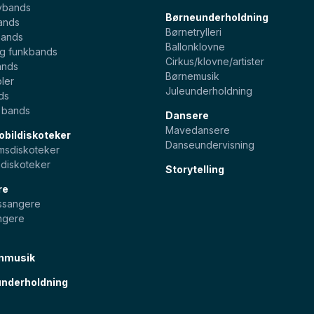
ybands
Børneunderholdning
ands
Børnetrylleri
bands
Ballonklovne
og funkbands
Cirkus/klovne/artister
ands
Børnemusik
ler
Juleunderholdning
ds
e bands
Dansere
Mavedansere
bildiskoteker
Danseundervisning
sdiskoteker
diskoteker
Storytelling
re
pssangere
ngere
nmusik
nderholdning