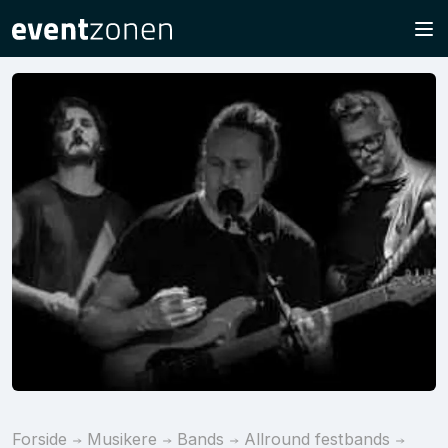
Forside
Musikere
Bands
Allround festbands