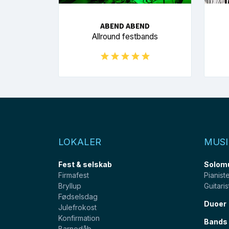
ABEND ABEND
Allround festbands
LOKALER
MUSI
Fest & selskab
Solom
Firmafest
Pianist
Bryllup
Guitaris
Fødselsdag
Duoer
Julefrokost
Konfirmation
Bands
Barnedåb