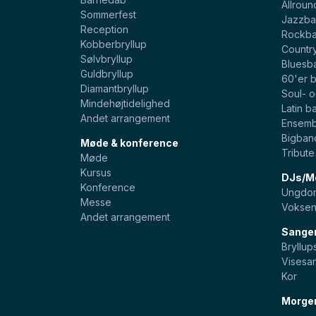
Allroun
Sommerfest
Jazzba
Reception
Rockb
Kobberbryllup
Countr
Sølvbryllup
Bluesb
Guldbryllup
60'er 
Diamantbryllup
Soul- 
Mindehøjtidelighed
Latin b
Andet arrangement
Ensemb
Bigban
Møde & konference
Tribut
Møde
Kursus
DJs/Mo
Konference
Ungdom
Messe
Voksen
Andet arrangement
Sange
Bryllu
Visesa
Kor
Morge