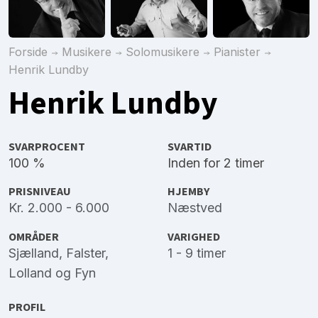
Forside
Musikere
Solomusikere
Pianister
Henrik Lundby
Henrik Lundby
SVARPROCENT
SVARTID
100 %
Inden for 2 timer
PRISNIVEAU
HJEMBY
Kr. 2.000 - 6.000
Næstved
OMRÅDER
VARIGHED
Sjælland
,
Falster
,
1 - 9 timer
Lolland
og
Fyn
PROFIL