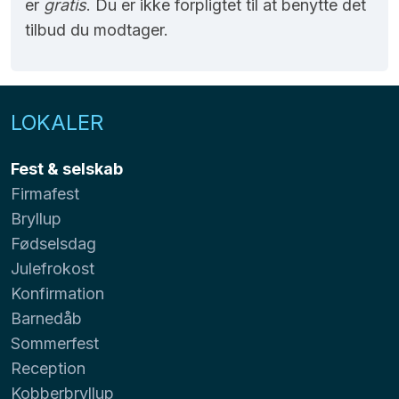
er
gratis
. Du er ikke forpligtet til at benytte det
tilbud du modtager.
LOKALER
Fest & selskab
Firmafest
Bryllup
Fødselsdag
Julefrokost
Konfirmation
Barnedåb
Sommerfest
Reception
Kobberbryllup