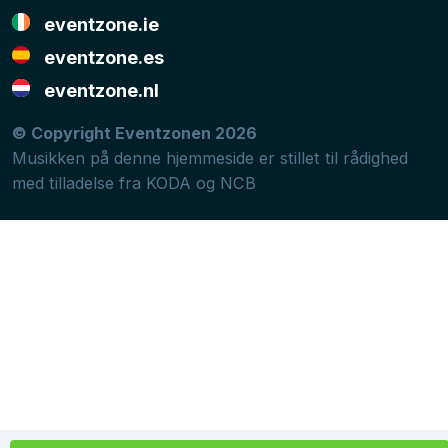
eventzone.ie
eventzone.es
eventzone.nl
© Copyright Eventzonen 2026
Musikken på denne hjemmeside er stillet til rådighed
med tilladelse fra
KODA
og
NCB