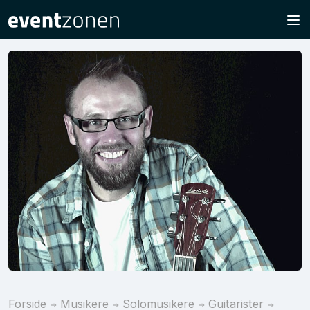
Forside
Musikere
Solomusikere
Guitarister