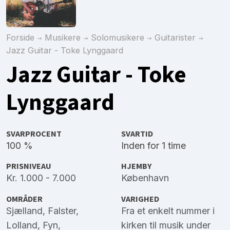
Forside
Musikere
Solomusikere
Guitarister
Jazz Guitar - Toke Lynggaard
Jazz Guitar - Toke
Lynggaard
SVARPROCENT
SVARTID
100 %
Inden for 1 time
PRISNIVEAU
HJEMBY
Kr. 1.000 - 7.000
København
OMRÅDER
VARIGHED
Sjælland
,
Falster
,
Fra et enkelt nummer i
Lolland
,
Fyn
,
kirken til musik under