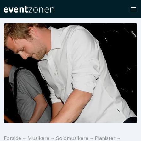
Forside
Musikere
Solomusikere
Pianister