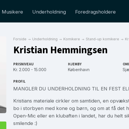
Musikere
Underholdning
Foredragsholdere
Forside
Underholdning
Komikere
Stand-up komikere
Kr
Kristian Hemmingsen
PRISNIVEAU
HJEMBY
OM
Kr. 2.000 - 15.000
København
Sjæ
PROFIL
MANGLER DU UNDERHOLDNING TIL EN FEST ELL
Kristians materiale cirkler om samtiden, en opvæks
bo i storbyen med kone og børn, og om at få det he
Open-Mic eller en klubaften i landet, har du helt si
smilende :)