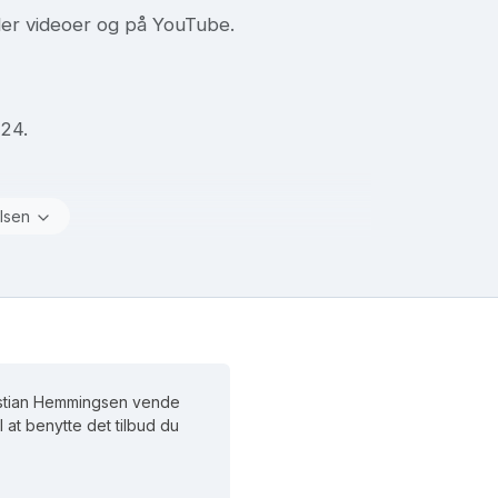
er videoer og på YouTube.
024.
lsen
ristian Hemmingsen vende
il at benytte det tilbud du