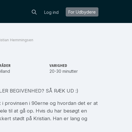
For Udbydere
Log ind
istian Hemmingsen
RÅDER
VARIGHED
lland
20-30 minutter
ER BEGIVENHED? SÅ RÆK UD :)
t i provinsen i 90erne og hvordan det er at
le til at gå op. Hvis du har besøgt en
kkert stødt på Kristian. Han er lang og