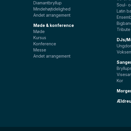
Diamantbryllup
Soul- 
Mindehøjtidelighed
Latin b
Andet arrangement
Ensemb
Bigban
Møde & konference
Tribut
Møde
Kursus
DJs/Mo
Konference
Ungdom
Messe
Voksen
Andet arrangement
Sange
Bryllu
Visesa
Kor
Morge
Ældreu