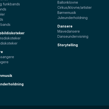
Ballonklovne
og funkbands
Cirkus/klovne/artister
ands
Børnemusik
ler
Juleunderholdning
ds
e bands
Dansere
Mavedansere
bildiskoteker
Danseundervisning
sdiskoteker
diskoteker
Storytelling
re
pssangere
ngere
nmusik
nderholdning