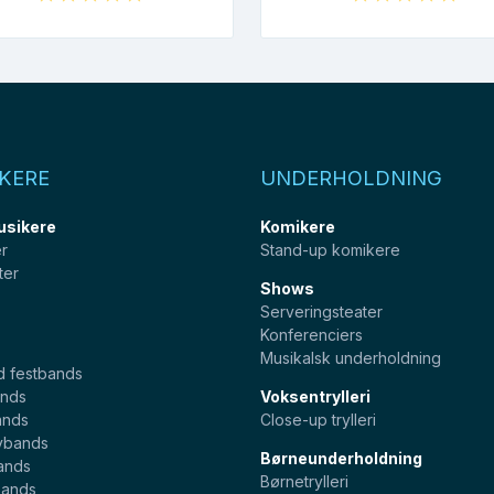
KERE
UNDERHOLDNING
usikere
Komikere
er
Stand-up komikere
ter
Shows
Serveringsteater
Konferenciers
Musikalsk underholdning
d festbands
nds
Voksentrylleri
ands
Close-up trylleri
ybands
Børneunderholdning
ands
Børnetrylleri
bands