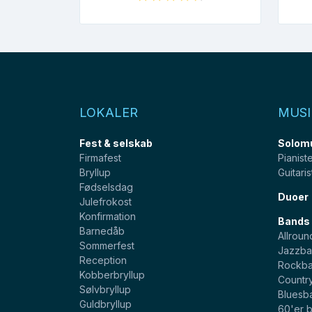
LOKALER
MUSI
Fest & selskab
Solom
Firmafest
Pianist
Bryllup
Guitaris
Fødselsdag
Duoer
Julefrokost
Konfirmation
Bands
Barnedåb
Allroun
Sommerfest
Jazzba
Reception
Rockb
Kobberbryllup
Countr
Sølvbryllup
Bluesb
Guldbryllup
60'er 