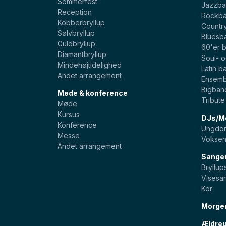
Sommerfest
Jazzba
Reception
Rockb
Kobberbryllup
Countr
Sølvbryllup
Bluesb
Guldbryllup
60'er 
Diamantbryllup
Soul- 
Mindehøjtidelighed
Latin b
Andet arrangement
Ensemb
Bigban
Møde & konference
Tribut
Møde
Kursus
DJs/Mo
Konference
Ungdom
Messe
Voksen
Andet arrangement
Sange
Bryllu
Visesa
Kor
Morge
Ældreu