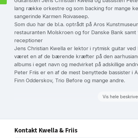
Guitaristen Jens Christian Kwella og bassisten Peter
lang række orkestre og som backing for mange ken
sangerinde Karmen Roivaseep.
Som duo har de bl.a. optrådt på Aros Kunstmuseum
restauranten Molskroen og for Danske Bank samt til
receptioner
Jens Christian Kwella er lektor i rytmisk guitar v
været en af de bærende kræfter på den aarhusians
albums i eget navn og medvirket på adskillige andr
Peter Friis er en af de mest benyttede bassister i 
Finn Odderskov, Trio Before og mange andre.
Vis hele beskrive
Kontakt Kwella & Friis