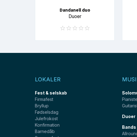
Dandanell duo
Duoer
LOKALER
MUSI
Fest & selskab
Solom
Firmafest
Pianist
Bryllup
Guitaris
Fødselsdag
Duoer
Julefrokost
Konfirmation
Bands
Barnedåb
Allroun