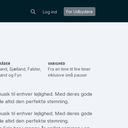
For Udbydere
Log ind
RÅDER
VARIGHED
land
,
Sjælland
,
Falster
,
Fra en time til fire timer
land
og
Fyn
inklusive små pauser
musik til enhver lejlighed. Med deres gode
de altid den perfekte stemning.
musik til enhver lejlighed. Med deres gode
de altid den perfekte stemning.