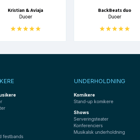
Kristian & Aviaja
BackBeats duo
Duoer
Duoer
KERE
UNDERHOLDNING
usikere
Komikere
er
Stand-up komikere
ter
Shows
Serveringsteater
Konferenciers
Musikalsk underholdning
d festbands