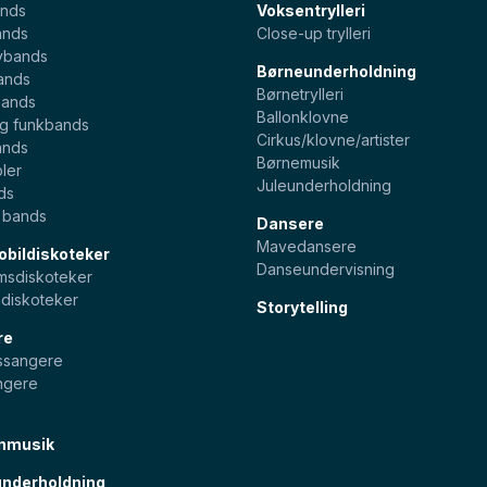
nds
Voksentrylleri
ands
Close-up trylleri
ybands
Børneunderholdning
ands
Børnetrylleri
bands
Ballonklovne
og funkbands
Cirkus/klovne/artister
ands
Børnemusik
ler
Juleunderholdning
ds
e bands
Dansere
Mavedansere
bildiskoteker
Danseundervisning
sdiskoteker
diskoteker
Storytelling
re
pssangere
ngere
nmusik
nderholdning