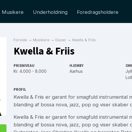
Musikere
Underholdning
Foredragsholdere
Forside
Musikere
Duoer
Kwella & Friis
Kwella & Friis
PRISNIVEAU
HJEMBY
OM
Kr. 4.000 - 8.000
Aarhus
Jyl
Lol
PROFIL
Kwella & Friis er garant for smagfuld instrumental 
blanding af bossa nova, jazz, pop og viser skaber 
Kwella & Friis er garant for smagfuld instrumental 
blanding af bossa nova, jazz, pop og viser skaber 