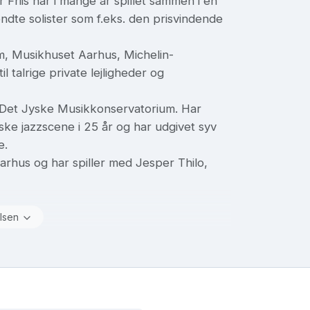
 Friis har i mange år spillet sammen i en
dte solister som f.eks. den prisvindende
, Musikhuset Aarhus, Michelin-
 talrige private lejligheder og
ed Det Jyske Musikkonservatorium. Har
ke jazzscene i 25 år og har udgivet syv
e.
Aarhus og har spiller med Jesper Thilo,
lsen