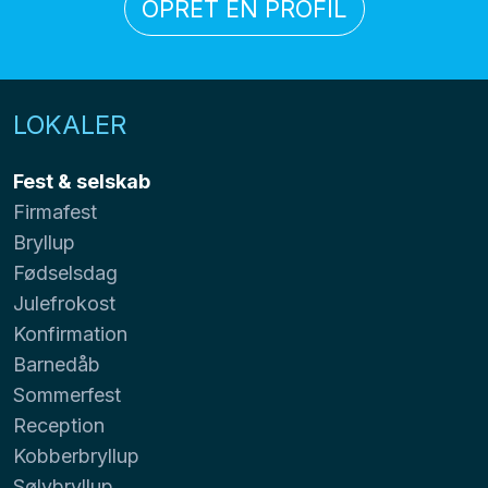
OPRET EN PROFIL
LOKALER
Fest & selskab
Firmafest
Bryllup
Fødselsdag
Julefrokost
Konfirmation
Barnedåb
Sommerfest
Reception
Kobberbryllup
Sølvbryllup