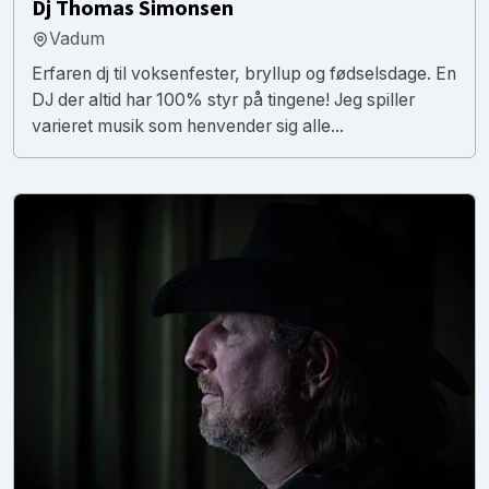
Dj Thomas Simonsen
Vadum
Erfaren dj til voksenfester, bryllup og fødselsdage. En
DJ der altid har 100% styr på tingene! Jeg spiller
varieret musik som henvender sig alle...