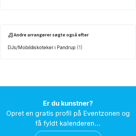
Andre arrangører søgte også efter
DJs/Mobildiskoteker i Pandrup
(1)
Er du kunstner?
Opret en gratis profil på Eventzonen og
få fyldt kalenderen...