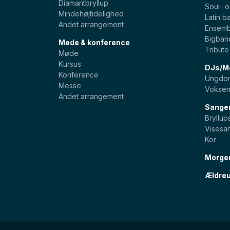
Diamantbryllup
Soul- 
Mindehøjtidelighed
Latin b
Andet arrangement
Ensemb
Bigban
Møde & konference
Tribut
Møde
Kursus
DJs/Mo
Konference
Ungdom
Messe
Voksen
Andet arrangement
Sange
Bryllu
Visesa
Kor
Morge
Ældreu