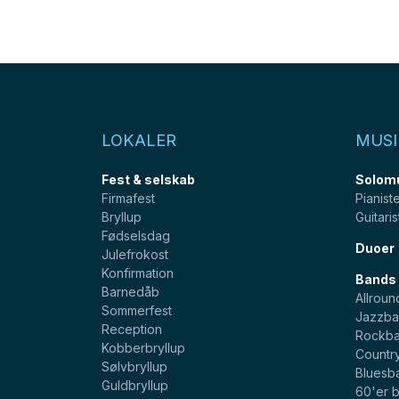
LOKALER
MUSI
Fest & selskab
Solom
Firmafest
Pianist
Bryllup
Guitaris
Fødselsdag
Duoer
Julefrokost
Konfirmation
Bands
Barnedåb
Allroun
Sommerfest
Jazzba
Reception
Rockb
Kobberbryllup
Countr
Sølvbryllup
Bluesb
Guldbryllup
60'er 