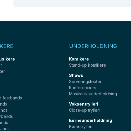
KERE
UNDERHOLDNING
usikere
Komikere
er
Stand-up komikere
ter
Shows
Serveringsteater
Konferenciers
Musikalsk underholdning
d festbands
nds
Voksentrylleri
ands
Close-up trylleri
ybands
Børneunderholdning
ands
Børnetrylleri
bands