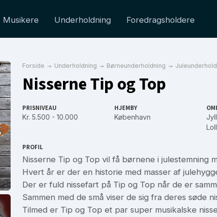
Musikere
Underholdning
Foredragsholdere
Forside
Underholdning
Børneunderholdning
Juleunderhold
Nisserne Tip og Top
PRISNIVEAU
HJEMBY
OM
Kr. 5.500 - 10.000
København
Jyl
Lol
PROFIL
Nisserne Tip og Top vil få børnene i julestemning me
Hvert år er der en historie med masser af julehygg
Der er fuld nissefart på Tip og Top når de er sam
Sammen med de små viser de sig fra deres søde ni
Tilmed er Tip og Top et par super musikalske nisse