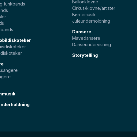
Ballonklovne
og funkbands
Cirkus/klovne/artister
ands
Børnemusik
ler
Juleunderholdning
ds
e bands
Dansere
Mavedansere
bildiskoteker
Danseundervisning
sdiskoteker
diskoteker
Storytelling
re
pssangere
ngere
nmusik
nderholdning