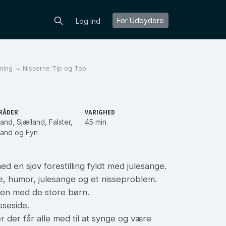
For Udbydere
Log ind
ning
Nisserne Tip og Top
RÅDER
VARIGHED
land
,
Sjælland
,
Falster
,
45 min.
land
og
Fyn
d en sjov forestilling fyldt med julesange.
e, humor, julesange og et nisseproblem.
men med de store børn.
sseside.
r der får alle med til at synge og være