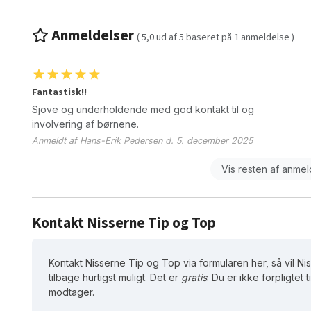
Anmeldelser
(
5,0
ud af
5
baseret på
1
anmeldelse )
Fantastisk!!
Sjove og underholdende med god kontakt til og
involvering af børnene.
Anmeldt af Hans-Erik Pedersen d. 5. december 2025
Vis resten af anme
Kontakt Nisserne Tip og Top
Kontakt Nisserne Tip og Top via formularen her, så vil 
tilbage hurtigst muligt. Det er
gratis
. Du er ikke forpligtet t
modtager.