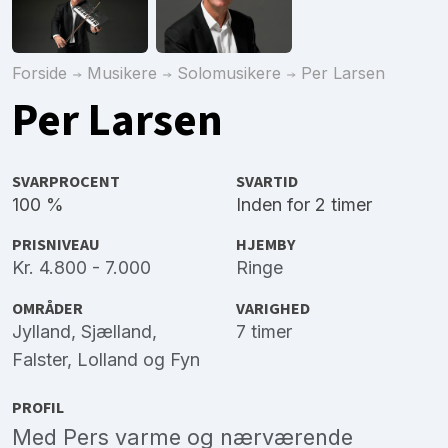
Forside
Musikere
Solomusikere
Per Larsen
Per Larsen
SVARPROCENT
SVARTID
100 %
Inden for 2 timer
PRISNIVEAU
HJEMBY
Kr. 4.800 - 7.000
Ringe
OMRÅDER
VARIGHED
Jylland
,
Sjælland
,
7 timer
Falster
,
Lolland
og
Fyn
PROFIL
Med Pers varme og nærværende