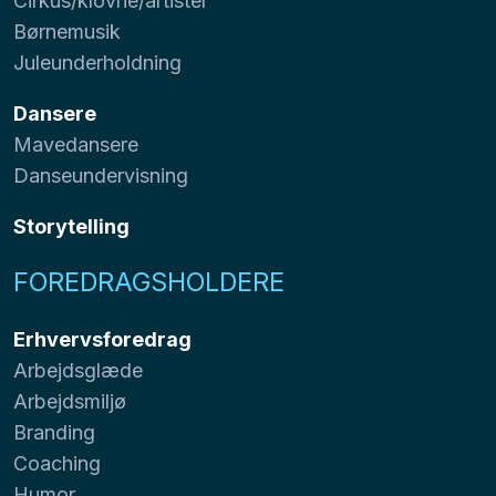
Cirkus/klovne/artister
Børnemusik
Juleunderholdning
Dansere
Mavedansere
Danseundervisning
Storytelling
FOREDRAGSHOLDERE
Erhvervsforedrag
Arbejdsglæde
Arbejdsmiljø
Branding
Coaching
Humor