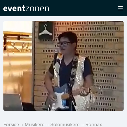
Forside
Musikere
Solomusikere
Ronnax