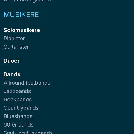
MUSIKERE
Solomusikere
Pianister
Guitarister
Duoer
Bands
Allround festbands
Jazzbands
Rockbands
Countrybands
Bluesbands
60'er bands
Soul- og funkbands