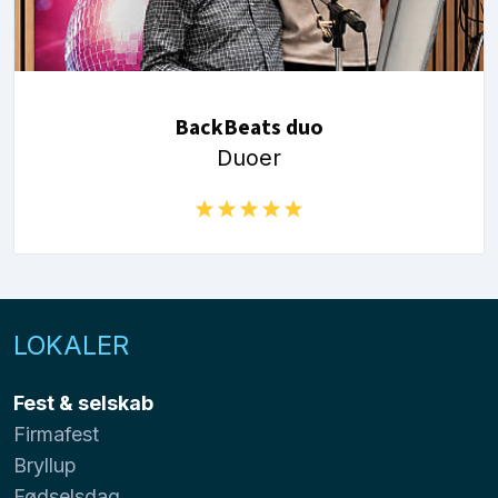
BackBeats duo
Duoer
LOKALER
Fest & selskab
Firmafest
Bryllup
Fødselsdag