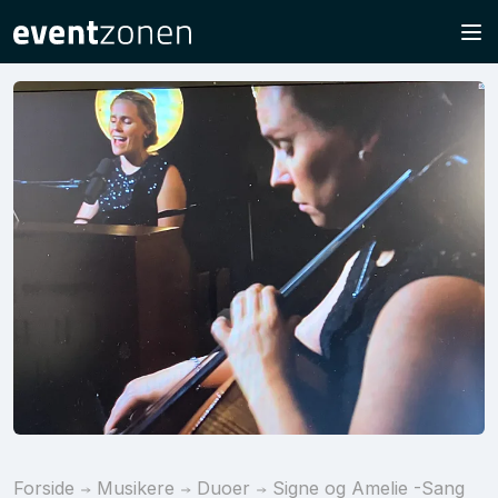
Forside
Musikere
Duoer
Signe og Amelie -Sang