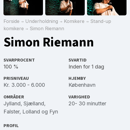
Forside
Underholdning
Komikere
Stand-up
komikere
Simon Riemann
Simon Riemann
SVARPROCENT
SVARTID
100 %
Inden for 1 dag
PRISNIVEAU
HJEMBY
Kr. 3.000 - 6.000
København
OMRÅDER
VARIGHED
Jylland
,
Sjælland
,
20- 30 minutter
Falster
,
Lolland
og
Fyn
PROFIL