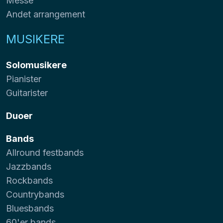
Messe
Andet arrangement
MUSIKERE
Solomusikere
Pianister
Guitarister
Duoer
Bands
Allround festbands
Jazzbands
Rockbands
Countrybands
Bluesbands
60'er bands