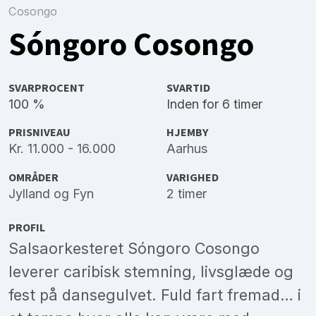
Cosongo
Sóngoro Cosongo
SVARPROCENT
SVARTID
100 %
Inden for 6 timer
PRISNIVEAU
HJEMBY
Kr. 11.000 - 16.000
Aarhus
OMRÅDER
VARIGHED
Jylland
og
Fyn
2 timer
PROFIL
Salsaorkesteret Sóngoro Cosongo
leverer caribisk stemning, livsglæde og
fest på dansegulvet. Fuld fart fremad… i