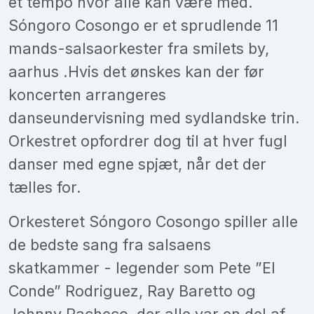
et tempo hvor alle kan være med.
Sóngoro Cosongo er et sprudlende 11
mands-salsaorkester fra smilets by,
aarhus .Hvis det ønskes kan der før
koncerten arrangeres
danseundervisning med sydlandske trin.
Orkestret opfordrer dog til at hver fugl
danser med egne spjæt, når det der
tælles for.
Orkesteret Sóngoro Cosongo spiller alle
de bedste sang fra salsaens
skatkammer - legender som Pete ”El
Conde” Rodriguez, Ray Baretto og
Johnny Pacheco, der alle var en del af