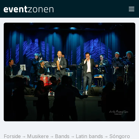
Forside
Musikere
Bands
Latin bands
Sóngoro