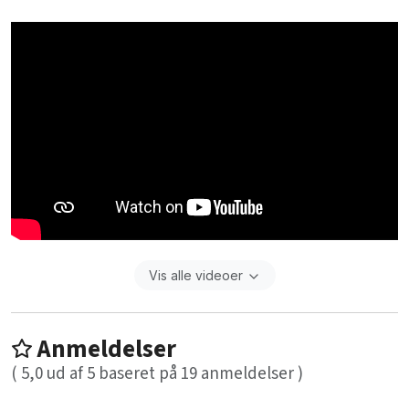
Vis alle videoer
Anmeldelser
(
5,0
ud af
5
baseret på
19
anmeldelser )