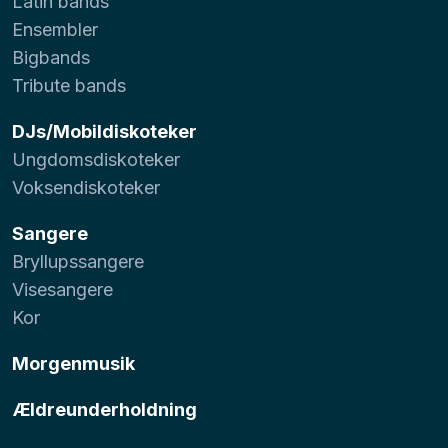
Latin bands
Ensembler
Bigbands
Tribute bands
DJs/Mobildiskoteker
Ungdomsdiskoteker
Voksendiskoteker
Sangere
Bryllupssangere
Visesangere
Kor
Morgenmusik
Ældreunderholdning