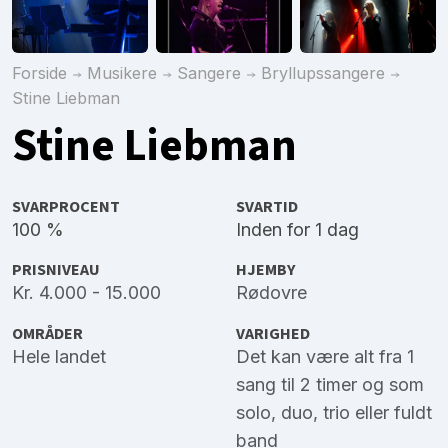
Forside
Musikere
Sangere
Bryllupssangere
Stine Liebman
Stine Liebman
SVARPROCENT
SVARTID
100 %
Inden for 1 dag
PRISNIVEAU
HJEMBY
Kr. 4.000 - 15.000
Rødovre
OMRÅDER
VARIGHED
Hele landet
Det kan være alt fra 1
sang til 2 timer og som
solo, duo, trio eller fuldt
band