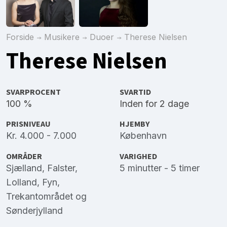
Forside
Musikere
Duoer
Therese Nielsen
Therese Nielsen
SVARPROCENT
SVARTID
100 %
Inden for 2 dage
PRISNIVEAU
HJEMBY
Kr. 4.000 - 7.000
København
OMRÅDER
VARIGHED
Sjælland
,
Falster
,
5 minutter - 5 timer
Lolland
,
Fyn
,
Trekantområdet
og
Sønderjylland