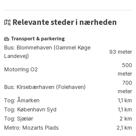
Relevante steder i nærheden
Transport & parkering
Bus: Blommehaven (Gammel Køge
93 meter
Landevej)
500
Motorring O2
meter
700
Bus: Kirsebærhaven (Folehaven)
meter
Tog: Åmarken
1,1 km
Tog: København Syd
1,1 km
Tog: Sjælør
2 km
Metro: Mozarts Plads
2,1 km