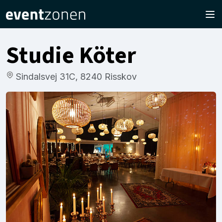
Studie Köter
Sindalsvej 31C, 8240 Risskov